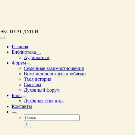
Перейти
к
контенту
ЭКСПЕРТ ДУШИ
Переключение
навигации
Главная
Библиотека
Аудиокниги
Форум
Семейные взаимоотношения
Внутриличностные проблемы
Твоя история
Смыслы
Духовный форум
Блог
Духовная страница
Контакты
Результат
поиска: