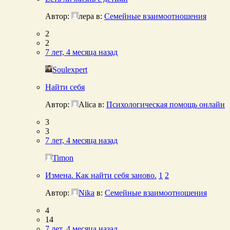
Автор:
лера
в:
Семейные взаимоотношения
2
2
7 лет, 4 месяца назад
Soulexpert
Найти себя
Автор:
Alica
в:
Психологическая помощь онлайн
3
3
7 лет, 4 месяца назад
Timon
Измена. Как найти себя заново.
1
2
Автор:
Nika
в:
Семейные взаимоотношения
4
14
7 лет, 4 месяца назад