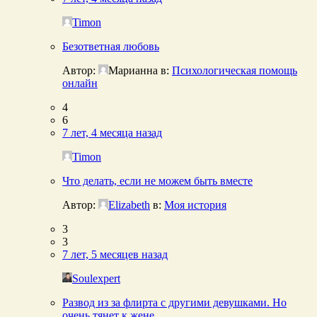
Timon
Безответная любовь
Автор:
Марианна
в:
Психологическая помощь
онлайн
4
6
7 лет, 4 месяца назад
Timon
Что делать, если не можем быть вместе
Автор:
Elizabeth
в:
Моя история
3
3
7 лет, 5 месяцев назад
Soulexpert
Развод из за флирта с другими девушками. Но
очень тянет к жене.