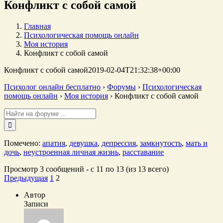
Конфликт с собой самой
Главная
Психологическая помощь онлайн
Моя история
Конфликт с собой самой
Конфликт с собой самой
2019-02-04T21:32:38+00:00
Психолог онлайн бесплатно
›
Форумы
›
Психологическая
помощь онлайн
›
Моя история
›
Конфликт с собой самой
Поиск:
Помечено:
апатия
,
девушка
,
депрессия
,
замкнутость
,
мать и
дочь
,
неустроенная личная жизнь
,
расставание
Просмотр 3 сообщений - с 11 по 13 (из 13 всего)
Предыдущая
1
2
Автор
Записи