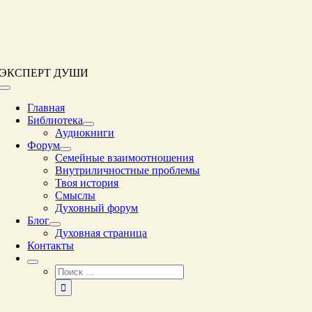
Перейти
к
контенту
ЭКСПЕРТ ДУШИ
Переключение
навигации
Главная
Библиотека
Аудиокниги
Форум
Семейные взаимоотношения
Внутриличностные проблемы
Твоя история
Смыслы
Духовный форум
Блог
Духовная страница
Контакты
Результат
поиска: