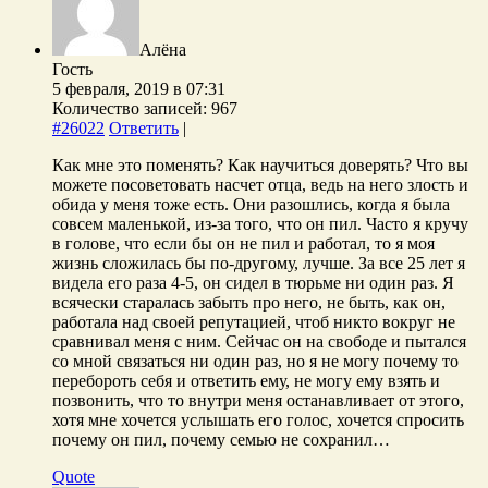
Алёна
Гость
5 февраля, 2019 в 07:31
Количество записей: 967
#26022
Ответить
|
Как мне это поменять? Как научиться доверять? Что вы
можете посоветовать насчет отца, ведь на него злость и
обида у меня тоже есть. Они разошлись, когда я была
совсем маленькой, из-за того, что он пил. Часто я кручу
в голове, что если бы он не пил и работал, то я моя
жизнь сложилась бы по-другому, лучше. За все 25 лет я
видела его раза 4-5, он сидел в тюрьме ни один раз. Я
всячески старалась забыть про него, не быть, как он,
работала над своей репутацией, чтоб никто вокруг не
сравнивал меня с ним. Сейчас он на свободе и пытался
со мной связаться ни один раз, но я не могу почему то
перебороть себя и ответить ему, не могу ему взять и
позвонить, что то внутри меня останавливает от этого,
хотя мне хочется услышать его голос, хочется спросить
почему он пил, почему семью не сохранил…
Quote