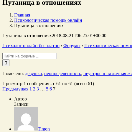
Путаница в отношениях
Главная
Психологическая помощь онлайн
Путаница в отношениях
Путаница в отношениях
2018-08-21T06:25:01+00:00
Психолог онлайн бесплатно
›
Форумы
›
Психологическая помо
Поиск:
Помечено:
девушка
,
неопределенность
,
неустроенная личная ж
Просмотр 1 сообщения - с 61 по 61 (всего 61)
Предыдущая
1
2
3
…
5
6
7
Автор
Записи
Timon