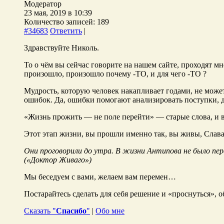
Модератор
23 мая, 2019 в 10:39
Количество записей: 189
#34683
Ответить
|
Здравствуйте Николь.
То о чём вы сейчас говорите на нашем сайте, проходят мн
произошло, произошло почему -ТО, и для чего -ТО ?
Мудрость, которую человек накапливает годами, не может
ошибок. Да, ошибки помогают анализировать поступки, д
«Жизнь прожить — не поле перейти» — старые слова, и в
Этот этап жизни, вы прошли именно так, вы живы, Слав
Они проговорили до утра. В жизни Антипова не было пере
(«
Доктор Живаго»)
Мы беседуем с вами, желаем вам перемен…
Постарайтесь сделать для себя решение и «проснуться», о
Сказать "
Спасибо
"
|
Обо мне