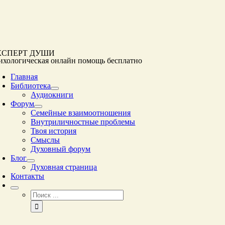
Перейти
к
контенту
КСПЕРТ ДУШИ
ихологическая онлайн помощь
бесплатно
Главная
Библиотека
Аудиокниги
Форум
Семейные взаимоотношения
Внутриличностные проблемы
Твоя история
Смыслы
Духовный форум
Блог
Духовная страница
Контакты
Результат
поиска: