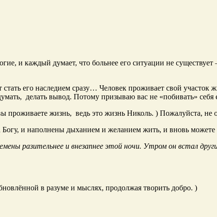
огие, и каждый думает, что больнее его ситуации не существует 
 стать его наследием сразу… Человек проживает свой участок жиз
умать, делать вывод. Потому призываю вас не «побивать» себя е
ы проживаете жизнь, ведь это жизнь Николь. ) Пожалуйста, не 
а Богу, и наполнены дыханием и желанием жить, и вновь може
мены разительнее и внезапнее этой ночи. Утром он встал други
бновлённой в разуме и мыслях, продолжая творить добро. )