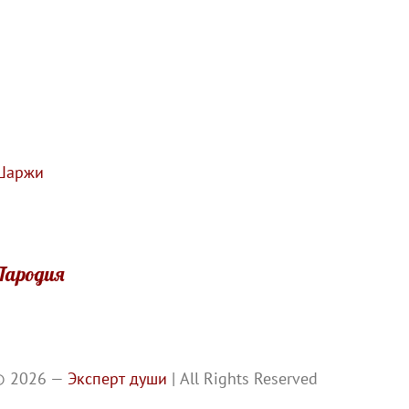
Шаржи
Пародия
©
2026 —
Эксперт души
| All Rights Reserved