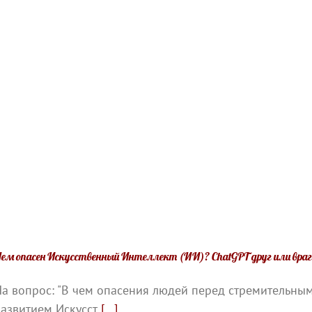
ем опасен Искусственный Интеллект (ИИ)? ChatGPT друг или враг
а вопрос: "В чем опасения людей перед стремительны
азвитием Искусст
[...]