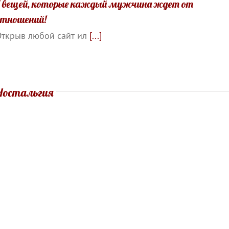
7 вещей, которые каждый мужчина ждет от
отношений!
ткрыв любой сайт ил
[...]
Ностальгия