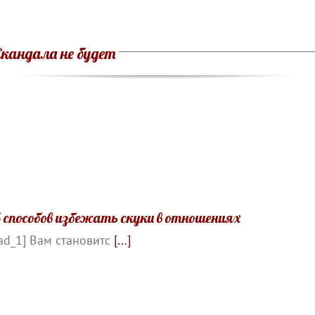
Скандала не будет
5 способов избежать скуки в отношениях
ad_1] Вам становитс
[...]