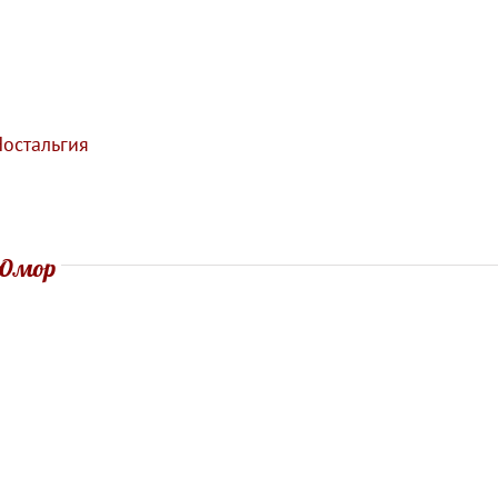
остальгия
Юмор