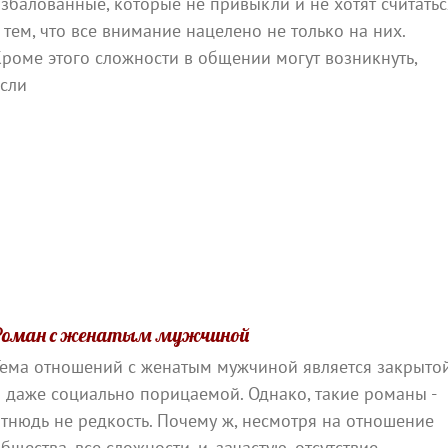
збалованные, которые не привыкли и не хотят считатьс
 тем, что все внимание нацелено не только на них.
роме этого сложности в общении могут возникнуть,
если
Роман с женатым мужчиной
Тема отношений с женатым мужчиной является закрыто
 даже социально порицаемой. Однако, такие романы -
тнюдь не редкость. Почему ж, несмотря на отношение
бщества, все сложности, и, зачастую, отсутствие