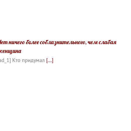
Нет ничего более соблазнительного, чем слабая
женщина
ad_1] Кто придумал
[...]