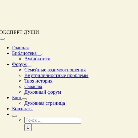
Перейти
к
контенту
ЭКСПЕРТ ДУШИ
Переключение
навигации
Главная
Библиотека
Аудиокниги
Форум
Семейные взаимоотношения
Внутриличностные проблемы
Твоя история
Смыслы
Духовный форум
Блог
Духовная страница
Контакты
Результат
поиска: