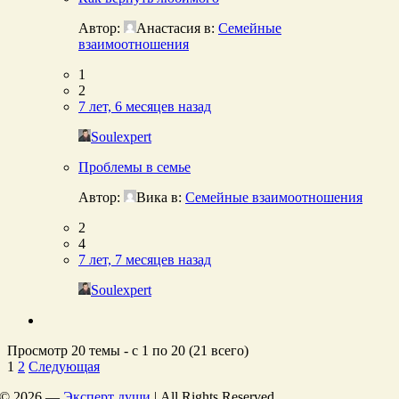
Автор:
Анастасия
в:
Семейные
взаимоотношения
1
2
7 лет, 6 месяцев назад
Soulexpert
Проблемы в семье
Автор:
Вика
в:
Семейные взаимоотношения
2
4
7 лет, 7 месяцев назад
Soulexpert
Просмотр 20 темы - с 1 по 20 (21 всего)
1
2
Следующая
©
2026 —
Эксперт души
| All Rights Reserved