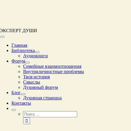
Перейти
к
контенту
ЭКСПЕРТ ДУШИ
Переключение
навигации
Главная
Библиотека
Аудиокниги
Форум
Семейные взаимоотношения
Внутриличностные проблемы
Твоя история
Смыслы
Духовный форум
Блог
Духовная страница
Контакты
Результат
поиска: