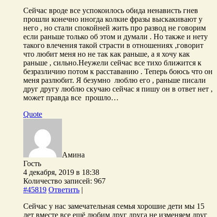
Сейчас вроде все успокоилось обида ненависть гнев
прошли конечно иногда колкие фразы выскакивают у
него , но стали спокойней жить про развод не говорим
если раньше только об этом и думали . Но также и нету
такого влечения такой страсти в отношениях ,говорит
что любит меня но не так как раньше, а я хочу как
раньше , сильно.Неужели сейчас все тихо ближится к
безразличию потом к расставанию . Теперь боюсь что он
меня разлюбит. Я безумно люблю его , раньше писали
друг другу люблю скучаю сейчас я пишу он в ответ нет ,
может правда все прошло…
Quote
Амина
Гость
4 декабря, 2019 в 18:38
Количество записей: 967
#45819
Ответить
|
Сейчас у нас замечательная семья хорошие дети мы 15
лет вместе все ещё любим друг друга не изменяем друг