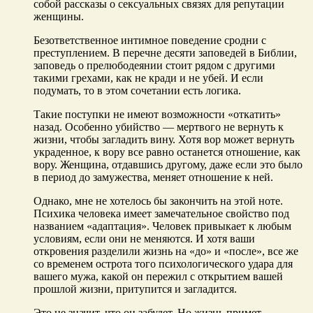
собой рассказы о сексуальных связях для репутации
женщины.
Безответственное интимное поведение сродни с
преступлением. В перечне десяти заповедей в Библии,
заповедь о прелюбодеянии стоит рядом с другими
такими грехами, как не кради и не убей. И если
подумать, то в этом сочетании есть логика.
Такие поступки не имеют возможности «откатить»
назад. Особенно убийство — мертвого не вернуть к
жизни, чтобы загладить вину. Хотя вор может вернуть
украденное, к вору все равно останется отношение, как
вору. Женщина, отдавшись другому, даже если это было
в период до замужества, меняет отношение к ней.
Однако, мне не хотелось бы закончить на этой ноте.
Психика человека имеет замечательное свойство под
названием «адаптация». Человек привыкает к любым
условиям, если они не меняются. И хотя ваши
откровения разделили жизнь на «до» и «после», все же
со временем острота того психологического удара для
вашего мужа, какой он пережил с открытием вашей
прошлой жизни, притупится и загладится.
Это не значит, что он забудет. Но жизнь примет