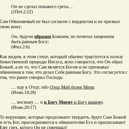
Он не сделал никакого греха…
(1Пет.2:22)
Сам Обвиняемый не был согласен с вердиктом и не признал
свою вину:
Он, будучи
образом
Божиим, не почитал хищением
быть равным Богу;
(Фил.2:6)
Как видим, в этом стихе, который обычно трактуется в пользу
божественной природы Иисуса, ясно говорится, что Он образ
Божий, а не то, что Сам является Богом и не признавал
обвинения в том, что делал Себя равным Богу. Это согласуется с
тем, что ранее говорил Господь:
… иду к Отцу; ибо
Отец Мой более Меня
.
(Иоан.14:28)
… восхожу … и
к Богу Моему
и Богу вашему
.
(Иоан.20:17)
Те верующие, которые продолжают твердить, будто Сын Божий
и есть Бог, присоединяются к обвинителям Его и приписывают
Ему грех, котого Он не совершал!