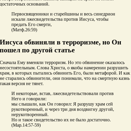
достаточных оснований.
Первосвященники и старейшины и весь синедрион
искали лжесвидетельства против Иисуса, чтобы
предать Его смерти,
(Матф.26:59)
Иисуса обвиняли в терроризме, но Он
пошел по другой статье
Сначала Ему вменяли терроризм. Но это обвинение оказалось
несостоятельным. Слова Христа, о якобы намерении разрушить
храм, в которых пытались обвинить Его, были метафорой. И как
не старались обвинители, они понимали, что на смертную казнь
такая версия не тянет.
И некоторые, встав, лжесвидетельствовали против
Него и говорили:
мы слышали, как Он говорил: Я разрушу храм сей
рукотворенный, и через три дня воздвигну другой,
нерукотворенный.
Но и такое свидетельство их не было достаточно.
(Мар.14:57-59)