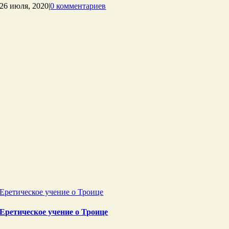
26 июля, 2020
|
0 комментариев
Еретическое учение о Троице
Еретическое учение о Троице