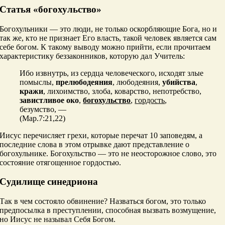
Статья «богохульство»
Богохульники — это люди, не только оскорбляющие Бога, но и
так же, кто не признает Его власть, такой человек является сам
себе богом. К такому выводу можно прийти, если прочитаем
характеристику беззаконников, которую дал Учитель:
Ибо извнутрь, из сердца человеческого, исходят злые
помыслы,
прелюбодеяния
, любодеяния,
убийства
,
кражи
, лихоимство, злоба, коварство, непотребство,
завистливое око
,
богохульство
,
гордость
,
безумство
,
—
(Мар.7:21,22)
Иисус перечисляет грехи, которые перечат 10 заповедям, а
последние слова в этом отрывке дают представление о
богохульнике. Богохульство — это не неосторожное слово, это
состояние отягощенное гордостью.
Судилище синедриона
Так в чем состояло обвинение? Назваться богом, это только
предпосылка в преступлении, способная вызвать возмущение,
но Иисус не называл Себя Богом.