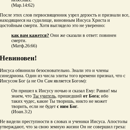
(Мар.14:62)
После этих слов первосвященник узрел дерзость и признали все,
находящиеся на судилище, виновным Иисуса Христа и
достойным смерти. Хотя выглядело это не уверенно:
как вам кажется?
Они же сказали в ответ: повинен
смерти.
(Матф.26:66)
Невиновен!
Иисуса обвинили безосновательно. Знали это и члены
синедриона. Один из числа элиты того времени признал, что с
Иисусом Бог (а не Он Сам является Богом):
Он пришел к Иисусу ночью и сказал Ему: Равви! мы
знаем, что
Ты учитель
, пришедший
от Бога
; ибо
таких чудес, какие Ты творишь, никто не может
творить, если не будет
с ним Бог
.
(Иоан.3:2)
Не видели преступности в словах и ученики Иисуса. Апостолы
утверждают, что за свою земную жизни Он не совершил греха: