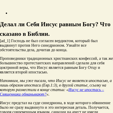
Делал ли Себя Иисус равным Богу? Что
сказано в Библии.
[ad_1] Господь не был согласен вердиктом, который был
выдвинут против Него синедрионом. Узнайте все
обстоятельства дела, дочитав до конца.
Проповедники традиционных христианских конфессий, а так ж
большинство протестантских направлений сделали для себя
доктриной веры, что Иисус является равным Богу Отцу и
является второй ипостасью.
Напомним, мы уже писали, что Иисус не является ипостасью, а
лишь образом ипостаси (Евр.1:3), в другой статье, ссылку на
которую разместили в конце статьи: «
Иисус не ипостась –
Священники обманывают?
«.
Иисус предстал на суде синедриона, в ходе которого обвинение
было не сразу выдвинуто и это интересная деталь. Получается,
говоря современным языком, санкции на арест не имели