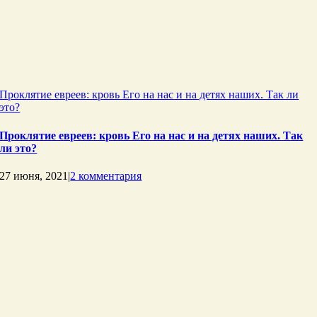
Проклятие евреев: кровь Его на нас и на детях наших. Так ли
это?
Проклятие евреев: кровь Его на нас и на детях наших. Так
ли это?
27 июня, 2021
|
2 комментария