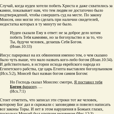
Случай, когда иудеи хотели побить Христа и даже схватились за
камни, показывает нам, что тем людям не достаточно было
подтверждений, чтобы совершить суд на месте. По закону
Моисея, они могли это сделать при наличии свидетелей,
недостатка которых в ту минуту не было.
Иудеи сказали Ему в ответ: не за доброе дело хотим
побить Тебя камнями, но за богохульство и за то, что
Ты, будучи человек, делаешь Себя Богом.
(Иоан.10:33)
Иисус парировал на их обвинения именно тем, о чем сказано
было чуть выше, что мало назвать кого-либо богом (Иоан.10:34).
И действительно, в истории исхода еврейского народа из
Египетского рабства, где царь Египта выставлен богохульником
(Исх.5:2), Моисей был назван богом самим Богом:
Но Господь сказал Моисею: смотри,
Я поставил тебя
Богом
фараону
, …
(Исх.7:1)
Стоит отметить, что записал эти строки тот же человек,
которому Бог дал и скрижали с заповедями и повелел написать
все законы Торы. И нет в этом нарушения в Божьих глазах,
поскольку Моисей был кротким человеком (Чис.12:3).