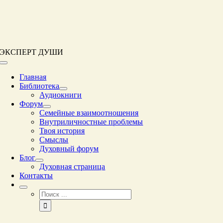
Перейти
к
контенту
ЭКСПЕРТ ДУШИ
Переключение
навигации
Главная
Библиотека
Аудиокниги
Форум
Семейные взаимоотношения
Внутриличностные проблемы
Твоя история
Смыслы
Духовный форум
Блог
Духовная страница
Контакты
Результат
поиска: