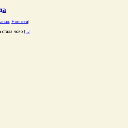
да
канал
,
Новости
|
а стала ново
[...]