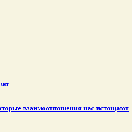
щают
оторые взаимоотношения нас истощают