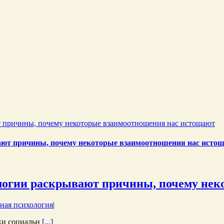
 причины, почему некоторые взаимоотношения нас истощают
ают причины, почему некоторые взаимоотношения нас исто
логии раскрывают причины, почему нек
ная психология
|
ики социальн
[...]