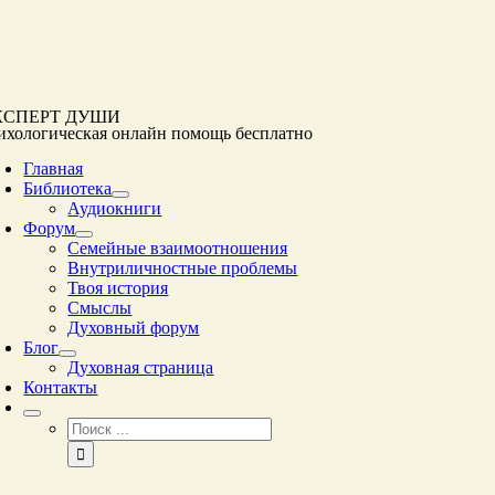
Перейти
к
контенту
КСПЕРТ ДУШИ
ихологическая онлайн помощь
бесплатно
Главная
Библиотека
Аудиокниги
Форум
Семейные взаимоотношения
Внутриличностные проблемы
Твоя история
Смыслы
Духовный форум
Блог
Духовная страница
Контакты
Результат
поиска: