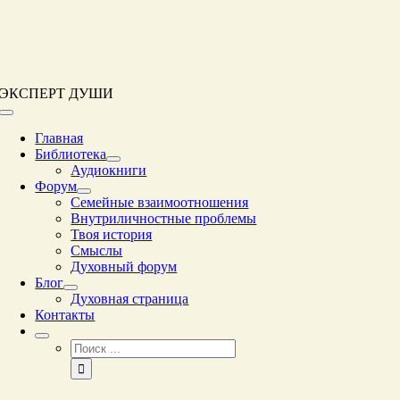
Перейти
к
контенту
ЭКСПЕРТ ДУШИ
Переключение
навигации
Главная
Библиотека
Аудиокниги
Форум
Семейные взаимоотношения
Внутриличностные проблемы
Твоя история
Смыслы
Духовный форум
Блог
Духовная страница
Контакты
Результат
поиска: