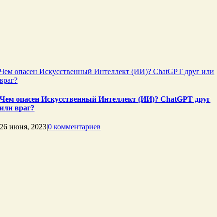
Чем опасен Искусственный Интеллект (ИИ)? ChatGPT друг или
враг?
Чем опасен Искусственный Интеллект (ИИ)? ChatGPT друг
или враг?
26 июня, 2023
|
0 комментариев