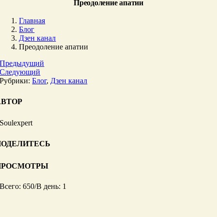
Преодоление апатии
Главная
Блог
Дзен канал
Преодоление апатии
Предыдущий
Следующий
Рубрики:
Блог
,
Дзен канал
АВТОР
Soulexpert
ПОДЕЛИТЕСЬ
ПРОСМОТРЫ
Всего: 650
/
В день: 1