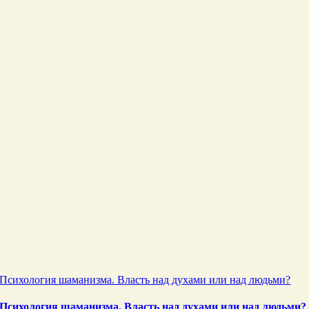
Психология шаманизма. Власть над духами или над людьми?
Психология шаманизма. Власть над духами или над людьми?