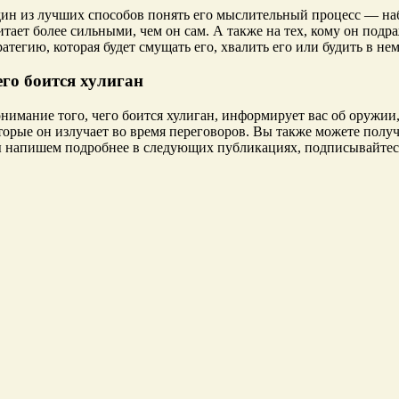
ин из лучших способов понять его мыслительный процесс — набл
итает более сильными, чем он сам. А также на тех, кому он подра
ратегию, которая будет смущать его, хвалить его или будить в не
его боится хулиган
нимание того, чего боится хулиган, информирует вас об оружии,
торые он излучает во время переговоров. Вы также можете получ
 напишем подробнее в следующих публикациях, подписывайтесь 