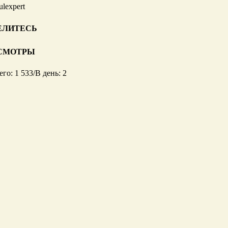
ulexpert
ЕЛИТЕСЬ
СМОТРЫ
его: 1 533
/
В день: 2