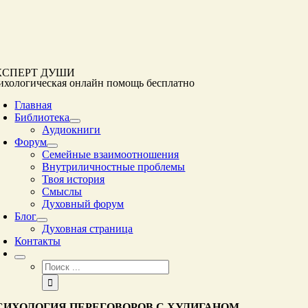
Перейти
к
контенту
КСПЕРТ ДУШИ
ихологическая онлайн помощь
бесплатно
Главная
Библиотека
Аудиокниги
Форум
Семейные взаимоотношения
Внутриличностные проблемы
Твоя история
Смыслы
Духовный форум
Блог
Духовная страница
Контакты
Результат
поиска:
СИХОЛОГИЯ ПЕРЕГОВОРОВ С ХУЛИГАНОМ