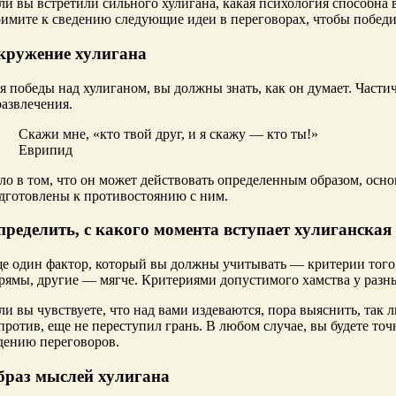
ли вы встретили сильного хулигана, какая психология способна 
имите к сведению следующие идеи в переговорах, чтобы победи
кружение хулигана
я победы над хулиганом, вы должны знать, как он думает. Частич
развлечения.
Скажи мне, «кто твой друг, и я скажу — кто ты!»
Еврипид
ло в том, что он может действовать определенным образом, осно
дготовлены к противостоянию с ним.
пределить, с какого момента вступает хулиганская
е один фактор, который вы должны учитывать — критерии того,
рямы, другие — мягче. Критериями допустимого хамства у разн
ли вы чувствуете, что над вами издеваются, пора выяснить, так л
против, еще не переступил грань. В любом случае, вы будете точ
дению переговоров.
браз мыслей хулигана