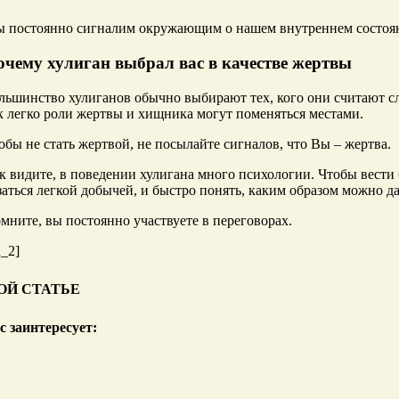
 постоянно сигналим окружающим о нашем внутреннем состоянии
очему хулиган выбрал вас в качестве жертвы
льшинство хулиганов обычно выбирают тех, кого они считают сл
к легко роли жертвы и хищника могут поменяться местами.
обы не стать жертвой, не посылайте сигналов, что Вы – жертва.
к видите, в поведении хулигана много психологии. Чтобы вести 
заться легкой добычей, и быстро понять, каким образом можно дат
мните, вы постоянно участвуете в переговорах.
d_2]
ОЙ СТАТЬЕ
с заинтересует: