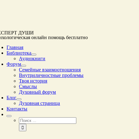
Перейти
к
контенту
КСПЕРТ ДУШИ
ихологическая онлайн помощь
бесплатно
Главная
Библиотека
Аудиокниги
Форум
Семейные взаимоотношения
Внутриличностные проблемы
Твоя история
Смыслы
Духовный форум
Блог
Духовная страница
Контакты
Результат
поиска: