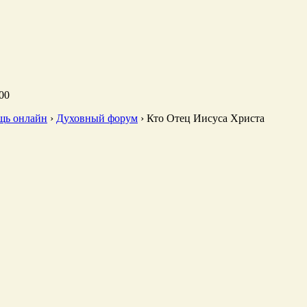
00
щь онлайн
›
Духовный форум
›
Кто Отец Иисуса Христа