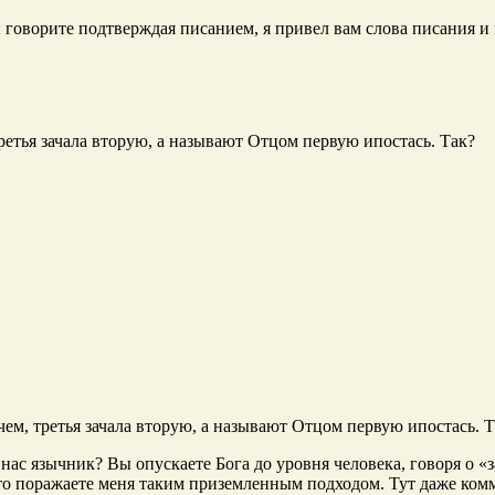
вы говорите подтверждая писанием, я привел вам слова писания и 
третья зачала вторую, а называют Отцом первую ипостась. Так?
чем, третья зачала вторую, а называют Отцом первую ипостась. 
нас язычник? Вы опускаете Бога до уровня человека, говоря о «за
сто поражаете меня таким приземленным подходом. Тут даже комм