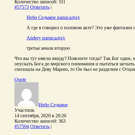
Количество записей: 311
#57573
Ответить
|
Небо Седьмое написал(а):
А где я говорил о половом акте? Это уже фантазии 
Andrey написал(а):
третья зачала вторую
Что вы тут имели ввиду? Поясните тогда? Так Бог один, на
опускать Бога до мирского понимания и пытаться загнать
снизошла на Деву Марию, то Он был не разделим с Отцом
Quote
Небо Седьмое
Участник
14 сентября, 2020 в 20:20
Количество записей: 363
#57594
Ответить
|