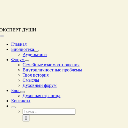
Перейти
к
контенту
ЭКСПЕРТ ДУШИ
Переключение
навигации
Главная
Библиотека
Аудиокниги
Форум
Семейные взаимоотношения
Внутриличностные проблемы
Твоя история
Смыслы
Духовный форум
Блог
Духовная страница
Контакты
Результат
поиска: