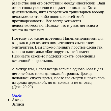
равенстве или его отсутствии между ипостасями. Ваш
ответ снова уклончив и не дает понимания. Хотя,
действительно, читая теоретиков тринитариев вообще
невозможно что-либо понять во всей этой
противоречивости. Все всегда кончается
непостижимостью. Похоже, что и у вас нет ясного
ответа на этот счет.
Поэтому-то, ясные изречения Павла непривычны для
вас, как и для всякого помраченного язычеством
менталитета. Вам сложно принять простые слова так,
как они написаны: «Бог поругаем не бывает».
Начинаете какой-то подтекст искать, объяснения
величиной в простыню.
А между тем, Павел всегда верил в одного Бога и для
него не было никогда никакой Троицы. Троица
появилась спустя время, после его смерти и появилось
из среды церковной, но от волков, а не от овец
(Деян.20:29).
Quote
Автор
Записи