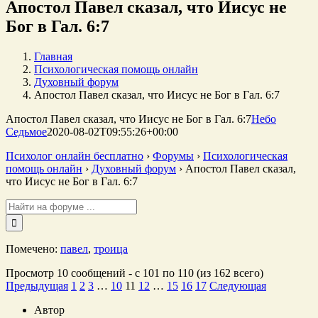
Апостол Павел сказал, что Иисус не
Бог в Гал. 6:7
Главная
Психологическая помощь онлайн
Духовный форум
Апостол Павел сказал, что Иисус не Бог в Гал. 6:7
Апостол Павел сказал, что Иисус не Бог в Гал. 6:7
Небо
Седьмое
2020-08-02T09:55:26+00:00
Психолог онлайн бесплатно
›
Форумы
›
Психологическая
помощь онлайн
›
Духовный форум
›
Апостол Павел сказал,
что Иисус не Бог в Гал. 6:7
Поиск:
Помечено:
павел
,
троица
Просмотр 10 сообщений - с 101 по 110 (из 162 всего)
Предыдущая
1
2
3
…
10
11
12
…
15
16
17
Следующая
Автор