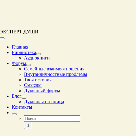
Перейти
к
контенту
ЭКСПЕРТ ДУШИ
Переключение
навигации
Главная
Библиотека
Аудиокниги
Форум
Семейные взаимоотношения
Внутриличностные проблемы
Твоя история
Смыслы
Духовный форум
Блог
Духовная страница
Контакты
Результат
поиска: