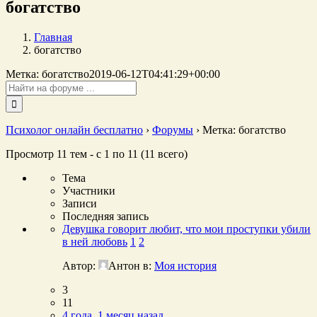
богатство
Главная
богатство
Метка: богатство
2019-06-12T04:41:29+00:00
Поиск:
Психолог онлайн бесплатно
›
Форумы
›
Метка: богатство
Просмотр 11 тем - с 1 по 11 (11 всего)
Тема
Участники
Записи
Последняя запись
Девушка говорит любит, что мои проступки убили
в ней любовь
1
2
Автор:
Антон
в:
Моя история
3
11
4 года, 1 месяц назад