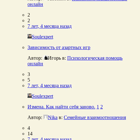
онлайн
2
2
7 лет, 4 месяца назад
Soulexpert
Зависимость от азартных игр
Автор:
Игорь
в:
Психологическая помощь
онлайн
3
5
7 лет, 4 месяца назад
Soulexpert
Измена. Как найти себя заново.
1
2
Автор:
Nika
в:
Семейные взаимоотношения
4
14
7 лет, 4 месяца назад