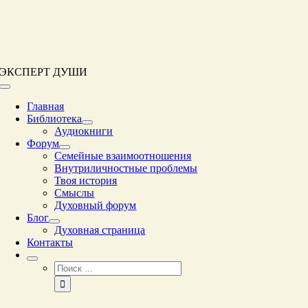
Перейти
к
контенту
ЭКСПЕРТ ДУШИ
Переключение
навигации
Главная
Библиотека
Аудиокниги
Форум
Семейные взаимоотношения
Внутриличностные проблемы
Твоя история
Смыслы
Духовный форум
Блог
Духовная страница
Контакты
Результат
поиска: