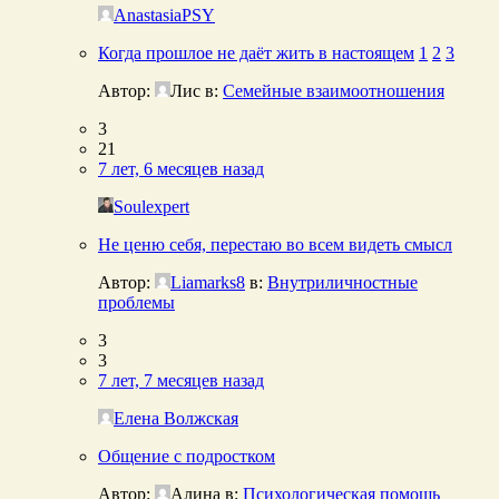
AnastasiaPSY
Когда прошлое не даёт жить в настоящем
1
2
3
Автор:
Лис
в:
Семейные взаимоотношения
3
21
7 лет, 6 месяцев назад
Soulexpert
Не ценю себя, перестаю во всем видеть смысл
Автор:
Liamarks8
в:
Внутриличностные
проблемы
3
3
7 лет, 7 месяцев назад
Елена Волжская
Общение с подростком
Автор:
Алина
в:
Психологическая помощь