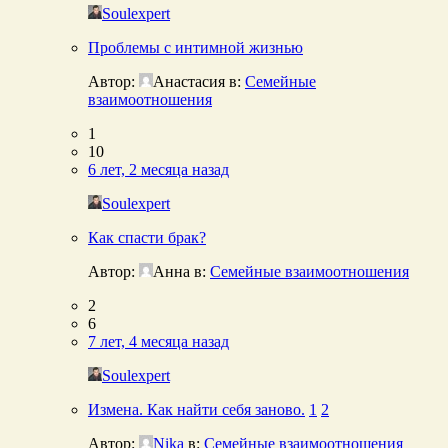
Soulexpert
Проблемы с интимной жизнью
Автор:
Анастасия
в:
Семейные
взаимоотношения
1
10
6 лет, 2 месяца назад
Soulexpert
Как спасти брак?
Автор:
Анна
в:
Семейные взаимоотношения
2
6
7 лет, 4 месяца назад
Soulexpert
Измена. Как найти себя заново.
1
2
Автор:
Nika
в:
Семейные взаимоотношения