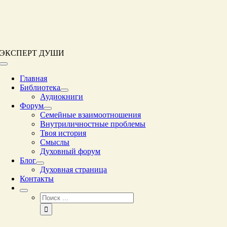
Перейти
к
контенту
ЭКСПЕРТ ДУШИ
Переключение
навигации
Главная
Библиотека
Аудиокниги
Форум
Семейные взаимоотношения
Внутриличностные проблемы
Твоя история
Смыслы
Духовный форум
Блог
Духовная страница
Контакты
Результат
поиска: