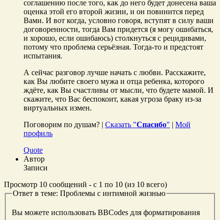
соглашению после того, как до него будет донесена ваша
оценка этой его второй жизни, и он повинится перед
Вами. И вот когда, условно говоря, вступят в силу ваши
договоренности, тогда Вам придется (я могу ошибаться,
и хорошо, если ошибаюсь) столкнуться с рецидивами,
потому что проблема серьёзная. Тогда-то и предстоят
испытания.
А сейчас разговор лучше начать с любви. Расскажите,
как Вы любите своего мужа и отца ребенка, которого
ждёте, как Вы счастливы от мысли, что будете мамой. И
скажите, что Вас беспокоит, какая угроза браку из-за
виртуальных измен.
Поговорим по душам? |
Сказать "
Спасибо
"
|
Мой
профиль
Quote
Автор
Записи
Просмотр 10 сообщений - с 1 по 10 (из 10 всего)
Ответ в теме: Проблемы с интимной жизнью
Вы можете использовать BBCodes для форматирования