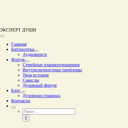
Перейти
к
контенту
ЭКСПЕРТ ДУШИ
Переключение
навигации
Главная
Библиотека
Аудиокниги
Форум
Семейные взаимоотношения
Внутриличностные проблемы
Твоя история
Смыслы
Духовный форум
Блог
Духовная страница
Контакты
Результат
поиска: