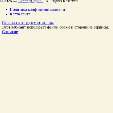
©
2026 —
Эксперт души
| All Rights Reserved
Политика конфиденциальности
Карта сайта
Ссылка на загрузку страницы
Этот веб-сайт использует файлы cookie и сторонние сервисы.
Согласие
Перейти
к
Началу