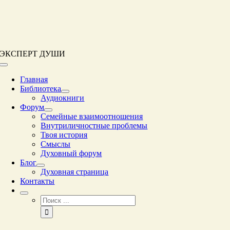
Перейти
к
контенту
ЭКСПЕРТ ДУШИ
Переключение
навигации
Главная
Библиотека
Аудиокниги
Форум
Семейные взаимоотношения
Внутриличностные проблемы
Твоя история
Смыслы
Духовный форум
Блог
Духовная страница
Контакты
Результат
поиска: