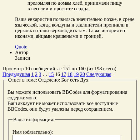
преломляя по домам хлеб, принимали пищу
в веселии и простоте сердца,
Ваша евхаристия появилась значительно позже, в среде
языческой, когда колдуны и заклинатели проникли в
церковь и стали верховодить там. Та же история и с
иконами, яйцами крашеными и троицей.
Quote
Автор
Записи
Просмотр 10 сообщений - с 151 по 160 (из 198 всего)
Предыдущая
1
2
3
…
15
16
17
18
19
20
Следующая
Ответ в теме: Отделено: Бог есть Дух
Вы можете использовать BBCodes для форматирования
содержимого.
Ваш аккаунт не может использовать все доступные
BBCodes, они будут удалены перед сохранением.
Ваша информация:
Имя (обязательно):