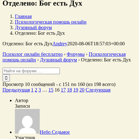
Отделено: Бог есть Дух
Главная
Психологическая помощь онлайн
Духовный форум
Отделено: Бог есть Дух
Отделено: Бог есть Дух
Andrey
2020-08-06T18:57:03+00:00
Психолог онлайн бесплатно
›
Форумы
›
Психологическая
помощь онлайн
›
Духовный форум
›
Отделено: Бог есть Дух
Поиск:
Просмотр 10 сообщений - с 151 по 160 (из 198 всего)
Предыдущая
1
2
3
…
15
16
17
18
19
20
Следующая
Автор
Записи
Небо Седьмое
Участник