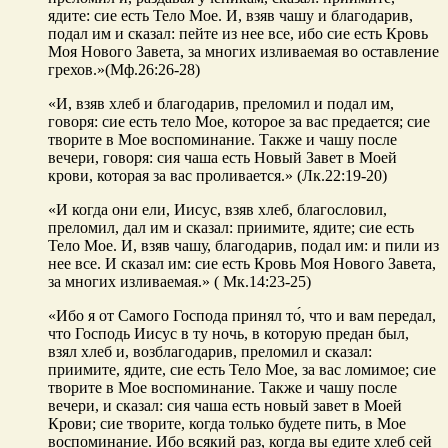
ядите: сие есть Тело Мое. И, взяв чашу и благодарив,
подал им и сказал: пейте из нее все, ибо сие есть Кровь
Моя Нового Завета, за многих изливаемая во оставление
грехов.»(Мф.26:26-28)
«И, взяв хлеб и благодарив, преломил и подал им,
говоря: сие есть тело Мое, которое за вас предается; сие
творите в Мое воспоминание. Также и чашу после
вечери, говоря: сия чаша есть Новый Завет в Моей
крови, которая за вас проливается.» (Лк.22:19-20)
«И когда они ели, Иисус, взяв хлеб, благословил,
преломил, дал им и сказал: приимите, ядите; сие есть
Тело Мое. И, взяв чашу, благодарив, подал им: и пили из
нее все. И сказал им: сие есть Кровь Моя Нового Завета,
за многих изливаемая.» ( Мк.14:23-25)
«Ибо я от Самого Господа принял то́, что и вам передал,
что Господь Иисус в ту ночь, в которую предан был,
взял хлеб и, возблагодарив, преломил и сказал:
приимите, ядите, сие есть Тело Мое, за вас ломимое; сие
творите в Мое воспоминание. Также и чашу после
вечери, и сказал: сия чаша есть новый завет в Моей
Крови; сие творите, когда только будете пить, в Мое
воспоминание. Ибо всякий раз, когда вы едите хлеб сей