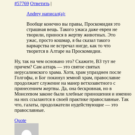
#57769
Ответить
|
Andrey написал(а):
Вообще конечно вы правы, Проскомидия это
страшная вещь. Такого ужаса даже евреи не
творили, принося в жертву животных. Это
ужас, просто кошмар, я бы сказал такого
варварства не встречал нигде, как то что
творится в Алтаре на Проскомидии.
Ну, так на чем основано это? Скажите, ВЗ тут не
причем? Сам алтарь — это святое святых
иерусалимского храма. Хотя, храм упразднен после
Голгофы, и Бог покинул земной храм, православие
продолжает служение на манер ветхозаветного с
принесением жертвы. Да, она бескровная, но в
Моисеевом законе были хлебные приношения и именно
на них ссылаются в своей практике православные. Так
что, галаты, продолжатели иудействующие — это
православные.
Quote