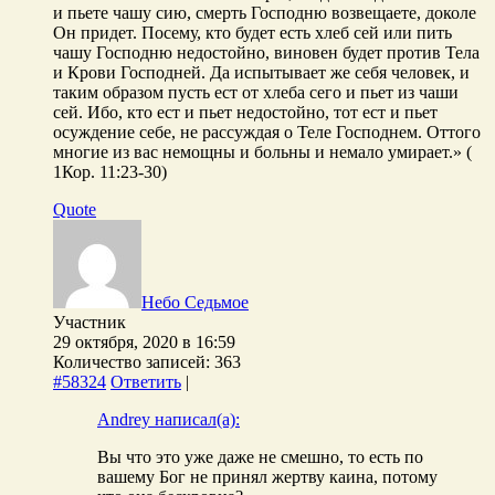
и пьете чашу сию, смерть Господню возвещаете, доколе
Он придет. Посему, кто будет есть хлеб сей или пить
чашу Господню недостойно, виновен будет против Тела
и Крови Господней. Да испытывает же себя человек, и
таким образом пусть ест от хлеба сего и пьет из чаши
сей. Ибо, кто ест и пьет недостойно, тот ест и пьет
осуждение себе, не рассуждая о Теле Господнем. Оттого
многие из вас немощны и больны и немало умирает.» (
1Кор. 11:23-30)
Quote
Небо Седьмое
Участник
29 октября, 2020 в 16:59
Количество записей: 363
#58324
Ответить
|
Andrey написал(а):
Вы что это уже даже не смешно, то есть по
вашему Бог не принял жертву каина, потому