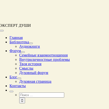
Перейти
к
контенту
ЭКСПЕРТ ДУШИ
Переключение
навигации
Главная
Библиотека
Аудиокниги
Форум
Семейные взаимоотношения
Внутриличностные проблемы
Твоя история
Смыслы
Духовный форум
Блог
Духовная страница
Контакты
Результат
поиска: