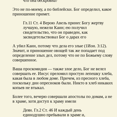
что она бескровна?
Это не по-моему, а по библейски. Бог определил, какое
приношение примет.
Гл.11 Ст. 4 Верою Авель принес Богу жертву
лучшую, нежели Каин; ею получил
свидетельство, что он праведен, как
засвидетельствовал Бог о дарах его
А убил Каин, потому что дела его злые (1Ион. 3:12).
Значит, и приношение овощей так же попадает под
определение злых дел, потому что не по Божьему слову
совершенное.
Ваша проскомидия — также злое дело, Бог не велел
совершать ее. Иисус преломил простую лепешку хлеба,
какая была в любом доме. Причем, из пресного хлеба,
поскольку дни опресноков были. Никто в хлеб никаких
копьев не втыкал.
Более того, вечерю совершали апостолы по домам, а не
в храме, хотя доступ к храму имели
Деян. Гл.2 Ст. 46 И каждый день
единодушно пребывали в храме и,