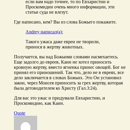
если вам надо точнее, то по Евхаристии и
Проскомидии очень много информации, эти
статьи суда не влезут.
Где написано, кем? Вы из слова Божьего покажите.
Andrey написал(а):
Такого ужаса даже евреи не творили,
принося в жертву животных.
Получается, вы над Божьими словами насмехаетесь.
Еще задолго до евреев, Каин не хотел приносить
кровную жертву, вместо ягненка принес овощей. Бог не
принял его приношений. Так что, дело не в евреях, все
дело заключается в словах Божьих. Это Он установил
закон, через Моисея приносить за грех жертву, которая
была детоводителем ко Христу (Гал.3:24).
Для вас это ужас и придумали Евхаристию, и
Проскомидию, как Каин.
Quote