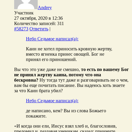
Andrey
Участник
27 октября, 2020 в 12:36
Количество записей: 311
#58273
Ответить
|
Небо Седьмое написал(а):
Каин не хотел приносить кровную жертву,
вместо ягненка принес овощей. Бог не
принял его приношений.
Вы что это уже даже не смешно,
то есть по вашему Бог
не принял жертву каина, потому что она
бескровна?
Ну тогда тут даже и разговаривать не о чем,
вам бы еще почитать писание. Вы надеюсь хоть знаете
за что Каин брата убил?
Небо Седьмое написал(а):
де написано, кем? Вы из слова Божьего
покажите.
«И когда они ели, Иисус взял хлеб и, благословив,
преломил и, раздавая ученикам, сказал: приимите,