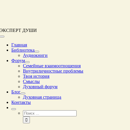
Перейти
к
контенту
ЭКСПЕРТ ДУШИ
Переключение
навигации
Главная
Библиотека
Аудиокниги
Форум
Семейные взаимоотношения
Внутриличностные проблемы
Твоя история
Смыслы
Духовный форум
Блог
Духовная страница
Контакты
Результат
поиска: