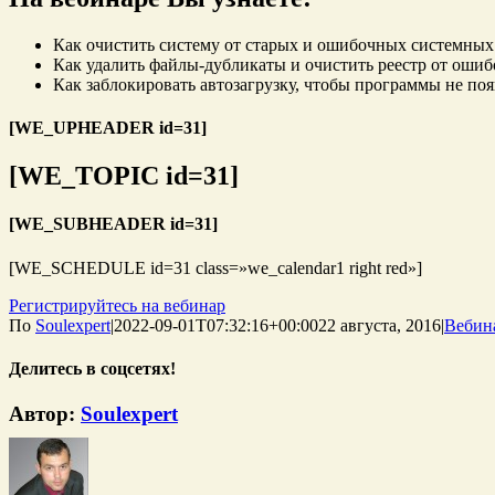
Как очистить систему от старых и ошибочных системных
Как удалить файлы-дубликаты и очистить реестр от ошиб
Как заблокировать автозагрузку, чтобы программы не по
[WE_UPHEADER id=31]
[WE_TOPIC id=31]
[WE_SUBHEADER id=31]
[WE_SCHEDULE id=31 class=»we_calendar1 right red»]
Регистрируйтесь на вебинар
По
Soulexpert
|
2022-09-01T07:32:16+00:00
22 августа, 2016
|
Вебин
Делитесь в соцсетях!
WhatsApp
Telegram
Tumblr
Pinterest
Vk
Email
Автор:
Soulexpert