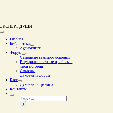
Перейти
к
контенту
ЭКСПЕРТ ДУШИ
Переключение
навигации
Главная
Библиотека
Аудиокниги
Форум
Семейные взаимоотношения
Внутриличностные проблемы
Твоя история
Смыслы
Духовный форум
Блог
Духовная страница
Контакты
Результат
поиска: