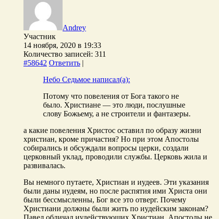
Andrey
Участник
14 ноября, 2020 в 19:33
Количество записей: 311
#58642
Ответить
|
Небо Седьмое написал(а):
Потому что повеления от Бога такого не
было. Христиане — это люди, послушные
слову Божьему, а не строители и фантазеры.
а какие повеления Христос оставил по образу жизни
христиан, кроме причастия? Но при этом Апостолы
собирались и обсуждали вопросы церки, создали
церковный уклад, проводили службы. Церковь жила и
развивалась.
Вы немного путаете, Христиан и иудеев. Эти указания
были даны иудеям, но после распятия ими Христа они
были бессмысленны, Бог все это отверг. Почему
Христиани должны были жить по иудейским законам?
Павел обличал иудействующих Христиан. Апостолы не