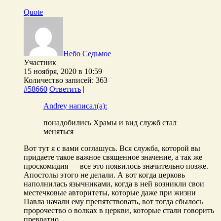
Quote
Небо Седьмое
Участник
15 ноября, 2020 в 10:59
Количество записей: 363
#58660
Ответить
|
Andrey написал(а):
понадобились Храмы и вид служб стал
меняться
Вот тут я с вами соглашусь. Вся служба, которой вы
придаете такое важное священное значение, а так же
проскомидия — все это появилось значительно позже.
Апостолы этого не делали. А вот когда церковь
наполнилась язычниками, когда в ней возникли свои
местечковые авторитеты, которые даже при жизни
Павла начали ему препятствовать, вот тогда сбылось
пророчество о волках в церкви, которые стали говорить
превратно.