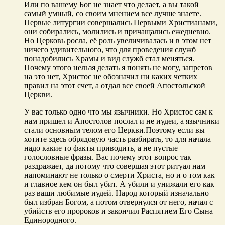
Или по вашему Бог не знает что делает, а вы такой
самый умный, со своим мнением все лучше знаете.
Первые литургии совершались Первыми Христианами,
они собирались, молились и причащались ежедневно.
Но Церковь росла, её роль увеличивалась и в этом нет
ничего удивительного, что для проведения служб
понадобились Храмы и вид служб стал меняться.
Почему этого нельзя делать я понять не могу, запретов
на это нет, Христос не обозначил ни каких четких
правил на этот счет, а отдал все своей Апостольской
Церкви.
У вас только одно что мы язычники. Но Христос сам к
нам пришел и Апостолов послал и не иудеи, а язычники
стали основным телом его Церкви.Поэтому если вы
хотите здесь обрядовую часть разбирать, то для начала
надо какие то факты приводить, а не пустые
голословные фразы. Вас почему этот вопрос так
раздражает, да потому что совершая этот ритуал нам
напоминают не только о смерти Христа, но и о том как
и главное кем он был убит. А убили и унижали его как
раз ваши любимые иудей. Народ который изначально
был избран Богом, а потом отвернулся от него, начал с
убийств его пророков и закончил Распятием Его Сына
Единородного.