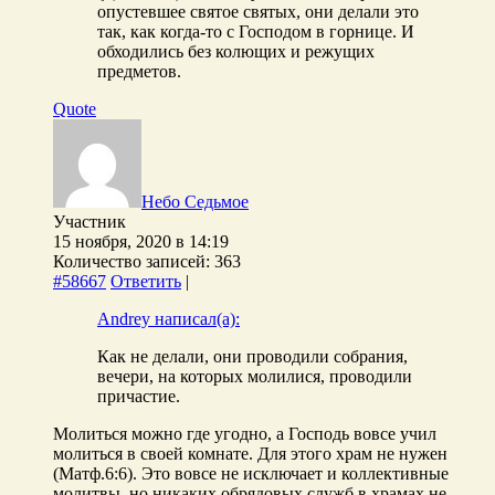
опустевшее святое святых, они делали это
так, как когда-то с Господом в горнице. И
обходились без колющих и режущих
предметов.
Quote
Небо Седьмое
Участник
15 ноября, 2020 в 14:19
Количество записей: 363
#58667
Ответить
|
Andrey написал(а):
Как не делали, они проводили собрания,
вечери, на которых молилися, проводили
причастие.
Молиться можно где угодно, а Господь вовсе учил
молиться в своей комнате. Для этого храм не нужен
(Матф.6:6). Это вовсе не исключает и коллективные
молитвы, но никаких обрядовых служб в храмах не