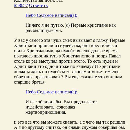
Количество записей: 311
#58657
Ответить
|
Небо Седьмое написал(а):
Ничего я не путаю. ))) Первые христиане как
раз были иудеями.
У вас у самого эта чушь смех вызывает я гляжу. Первые
Христиани пришли из иудейства, они крестились и
стали Христианами, да иудейство еще долгое время
пыталось проникнуть в Христианство и не зря Павел
столь ко раз выступал против этого. То есть иудеи и
Христиани это одно и тоже по вашему? И христиане
должны жить по иудейским законам и может им еще
обрезанье практиковать? Вы еще скажите что они нам
старшие братья.
Небо Седьмое написал(а):
И вас обличил бы. Вы продолжаете
иудействовать, совершая
жертвоприношения.
и это все что вы можете сказать, а с чего вы так решили.
А я по другому считаю, он снами службы совершал бы.