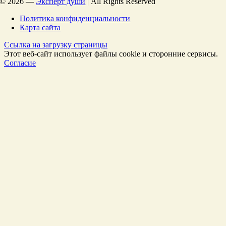
©
2026 —
Эксперт души
| All Rights Reserved
Политика конфиденциальности
Карта сайта
Ссылка на загрузку страницы
Этот веб-сайт использует файлы cookie и сторонние сервисы.
Согласие
Перейти
к
Началу