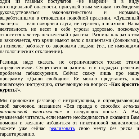
один из главных постулатов «не навреди» и в вид
потенциальной опасности, присущей этим методам, необходим
руководствоваться законодательством и нормами
выработанными в отношении подобной практики. «Душевны
эксперт» — ваш покорный слуга, не терапевт, а психолог. Наш
деятельность не несет в себе угрозы здоровью, поскольк
относится к
не
терапевтической практике. Разница как раз в то
и заключается, что врачи имеют дело с пациентами (больными)
а психолог работает со здоровыми людьми (т.е., не имеющим
патологических отклонений).
Разница, надо сказать, не ограничивается только этим
определениями. Существенная разница и в подходах решени
проблемы табакокурения. Сейчас скажу лишь про наш
программу «Дыши свободно». Ее можно представить, ка
пошаговую инструкцию, отвечающую на вопрос: «
Как бросит
курить
?».
Мы продолжим разговор с интригующим, и оправдывающи
свой заголовок, названием «Вся правда о способах
лечени
никотиновой зависимости
» в следующих постах. А Вы
уважаемый читатель, если имеете необходимость в оказании Ва
помощи и желание избавиться от никотиновой зависимости
можете уже сейчас
реализовать
свою мечту без риска 
гарантированно.