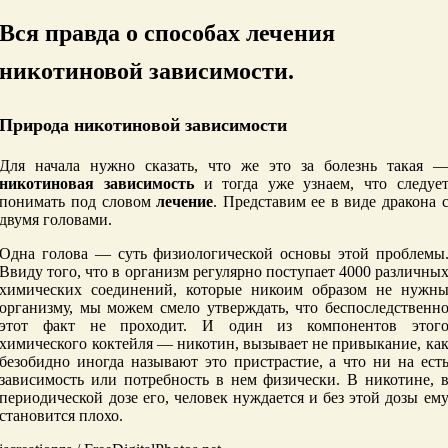
Вся правда о способах лечения
никотиновой зависимости.
Природа никотиновой зависимости
Для начала нужно сказать, что же это за болезнь такая 
никотиновая зависимость
и тогда уже узнаем, что следуе
понимать под словом
лечение
. Представим ее в виде дракона 
двумя головами.
Одна голова — суть физиологической основы этой проблемы
Ввиду того, что в организм регулярно поступает 4000 различны
химических соединений, которые никоим образом не нужн
организму, мы можем смело утверждать, что беспоследственн
этот факт не проходит. И один из компонентов этог
химического коктейля — никотин, вызывает не привыкание, ка
безобидно иногда называют это пристрастие, а что ни на ест
зависимость или потребность в нем физически. В никотине, 
периодической дозе его, человек нуждается и без этой дозы ем
становится плохо.