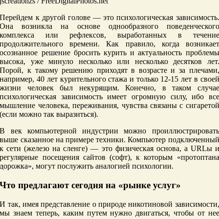
jscreationzs / FreeDigitalPhotos.net
Перейдем к другой голове — это психологическая зависимость
Она возникла на основе однообразного поведенческог
комплекса или рефлексов, выработанных в течени
продолжительного времени. Как правило, когда возникае
осознанное решение бросить курить и актуальность проблем
высока, уже минуло несколько или несколько десятков лет
Порой, к такому решению приходят в возрасте и за плечами
например, 40 лет курительного стажа и только 12-15 лет в свое
жизни человек был некурящим. Конечно, в таком случа
психологическая зависимость имеет огромную силу, ибо вс
мышление человека, переживания, чувства связаны с сигарето
(если можно так выразиться).
В век компьютерной индустрии можно проиллюстрироват
выше сказанное на примере техники. Компьютер подключенны
к сети (железо на сленге) — это физическая основа, а URLы 
регулярные посещения сайтов (софт), к которым «протоптан
дорожка», могут послужить аналогией психологии.
Что предлагают сегодня на «рынке услуг»
И так, имея представление о природе никотиновой зависимости
мы знаем теперь, каким путем нужно двигаться, чтобы от не