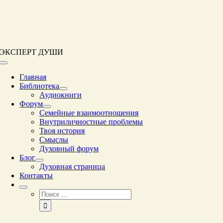
Перейти
к
контенту
ЭКСПЕРТ ДУШИ
Переключение
навигации
Главная
Библиотека
Аудиокниги
Форум
Семейные взаимоотношения
Внутриличностные проблемы
Твоя история
Смыслы
Духовный форум
Блог
Духовная страница
Контакты
Результат
поиска: