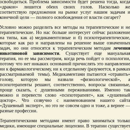
освободиться. Проблема зависимости будет решена тогда, когд
«дракон» лишится обеих своих голов. Насколько ж
соответствую предложения на рынке услуг нашим задачам 
конечной цели — полного освобождения от власти сигарет?
Условно можно разделить все методы на терапевтические и н
терапевтические. Но нас больше интересует сейчас разложени
на типы, как а) медикаментозные и б) психотерапевтические
которые как раз и направлены на решение выше означенны
задач, но они относятся к терапевтическим методам
лечени
никотиновой зависимости
. Существует еще мануальна
терапия, но ее мы рассмотрим, когда речь пойдет о психологии
потому что нет никаких оснований причислять это направлени
ни к фармакологическому, ни к отдельному (разумеется, в рамка
рассматриваемой темы). Медикаментами пытаются «отравить
голову, которую мы назвали «физиологической», 
психотерапевты решают, соответственно, вопросы связанные
проще сказать, с душевными переживаниями. Именно та
можно и перевести слово «психотерапевт», как «душевны
доктор». Что созвучно с наименованием нашего сайт
«Душевный эксперт», но это не совсем одно и тоже, а вернее 
разные профессии.
Терапевтическими методами имеют право заниматься тольк
медики, имеющие специальные лицензии. В терапии существуе