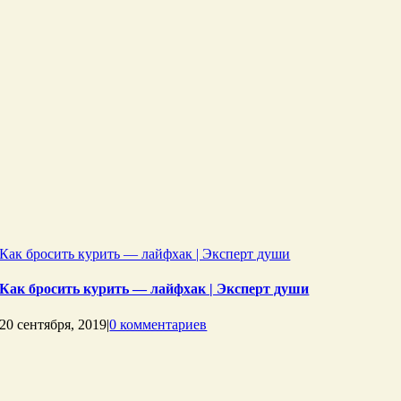
Как бросить курить — лайфхак | Эксперт души
Как бросить курить — лайфхак | Эксперт души
20 сентября, 2019
|
0 комментариев