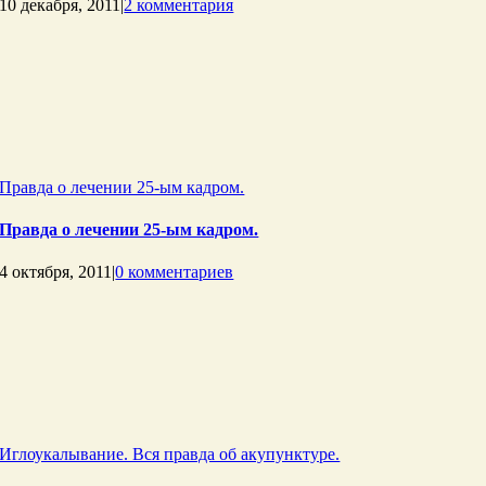
10 декабря, 2011
|
2 комментария
Правда о лечении 25-ым кадром.
Правда о лечении 25-ым кадром.
4 октября, 2011
|
0 комментариев
Иглоукалывание. Вся правда об акупунктуре.