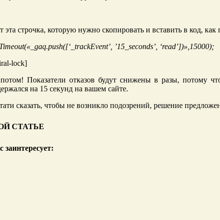
т эта строчка, которую нужно скопировать и вставить в код, как 
tTimeout(«_gaq.push([‘_trackEvent’, ’15_seconds’, ‘read’])»,15000);
iral-lock]
потом! Показатели отказов будут снижены в разы, потому что
держался на 15 секунд на вашем сайте.
тати сказать, чтобы не возникло подозрений, решение предложе
ОЙ СТАТЬЕ
с заинтересует: