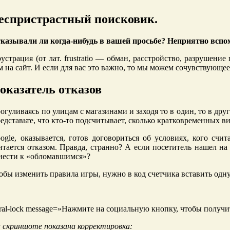
еспристрастный поисковик.
казывали ли когда-нибудь в вашей просьбе? Неприятно вспо
устрация (от лат. frustratio — обман, расстройство, разрушен
м на сайт. И если для вас это важно, то мы можем сочувствующее
оказатель отказов
огуливаясь по улицам с магазинами и заходя то в один, то в др
едставьте, что кто-то подсчитывает, сколько кратковременных в
ogle, оказывается, готов договориться об условиях, кого сч
итается отказом. Правда, странно? А если посетитель нашел н
нести к «обломавшимся»?
обы изменить правила игры, нужно в код счетчика вставить одну
iral-lock message=»Нажмите на социальную кнопку, чтобы получ
 скриншоте показана корректировка: