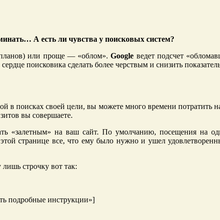
минать… А есть ли чувства у поисковых систем?
ие планов) или проще — «облом».
Google
ведет подсчет «обломавш
 сердце поисковика сделать более черствым и снизить показатель
угой в поисках своей цели, вы можете много времени потратить
изитов вы совершаете.
итать «залетным» на ваш сайт. По умолчанию, посещения на о
а этой странице все, что ему было нужно и ушел удовлетворенн
 лишь строчку вот так:
ить подробные инструкции»]