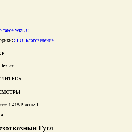
о такое WizIQ?
брики:
SEO
,
Блоговедение
ОР
ulexpert
ЕЛИТЕСЬ
СМОТРЫ
его: 1 418
/
В день: 1
езотказный Гугл