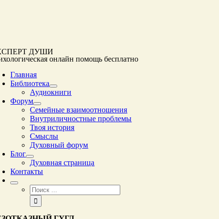
Перейти
к
контенту
КСПЕРТ ДУШИ
ихологическая онлайн помощь
бесплатно
Главная
Библиотека
Аудиокниги
Форум
Семейные взаимоотношения
Внутриличностные проблемы
Твоя история
Смыслы
Духовный форум
Блог
Духовная страница
Контакты
Результат
поиска:
ЕЗОТКАЗНЫЙ ГУГЛ