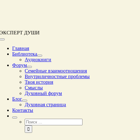
Перейти
к
контенту
ЭКСПЕРТ ДУШИ
Переключение
навигации
Главная
Библиотека
Аудиокниги
Форум
Семейные взаимоотношения
Внутриличностные проблемы
Твоя история
Смыслы
Духовный форум
Блог
Духовная страница
Контакты
Результат
поиска: