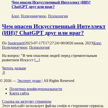
Чем опасен Искусственный Интеллект (ИИ)?
ChatGPT друг или враг?
Блог
,
Псевдонаучное
,
Психология
Чем опасен Искусственный Интеллект
(ИИ)? ChatGPT друг или враг?
По
Soulexpert
|
2023-07-17T17:27:24+00:00
26 июня, 2023
|
Блог
,
Псевдонаучное
,
Психология
|
На вопрос: "В чем опасения людей перед стремительным
развитием Искусст
[...]
Читать дальше
0
©
2026 —
Эксперт души
| All Rights Reserved
Политика конфиденциальности
Карта сайта
Ссылка на загрузку страницы
Этот веб-сайт использует файлы cookie и сторонние сервисы.