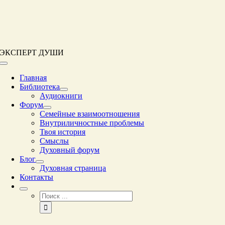
Перейти
к
контенту
ЭКСПЕРТ ДУШИ
Переключение
навигации
Главная
Библиотека
Аудиокниги
Форум
Семейные взаимоотношения
Внутриличностные проблемы
Твоя история
Смыслы
Духовный форум
Блог
Духовная страница
Контакты
Результат
поиска: