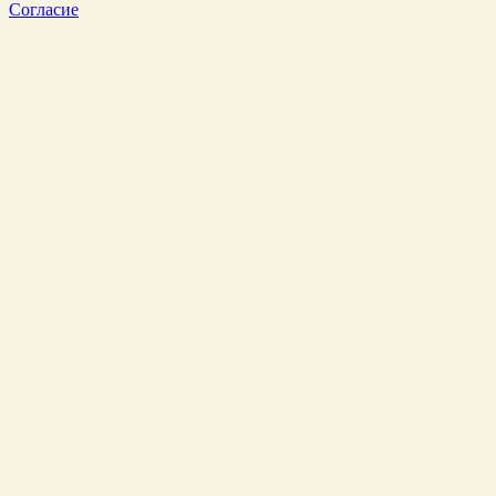
Согласие
Перейти
к
Началу