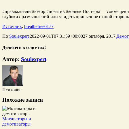
#правдажизни #юмор #позитив #коньяк Постеры — совмещение 
глубоких размышлений или увидеть привычное с иной стороны.
Источник
:
breathefree0177
По
Soulexpert
|
2022-09-01T07:31:59+00:00
27 октября, 2017
|
Демот
Делитесь в соцсетях!
WhatsApp
Telegram
Tumblr
Pinterest
Vk
Email
Автор:
Soulexpert
Психолог
Похожие записи
Мотиваторы и
демотиваторы