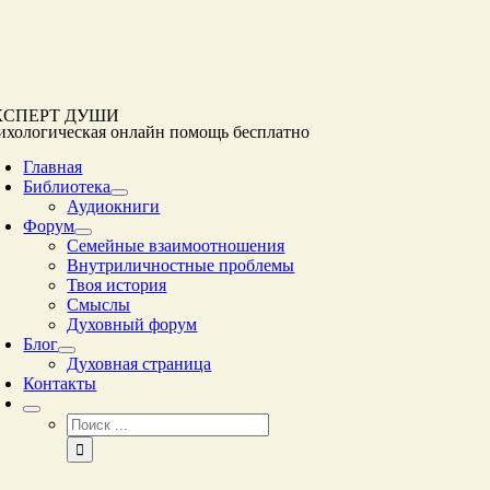
Перейти
к
контенту
КСПЕРТ ДУШИ
ихологическая онлайн помощь
бесплатно
Главная
Библиотека
Аудиокниги
Форум
Семейные взаимоотношения
Внутриличностные проблемы
Твоя история
Смыслы
Духовный форум
Блог
Духовная страница
Контакты
Результат
поиска: