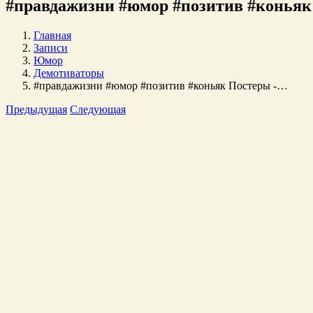
#правдажизни #юмор #позитив #конья
Главная
Записи
Юмор
Демотиваторы
#правдажизни #юмор #позитив #коньяк Постеры -…
Предыдущая
Следующая
Просмотр
Увеличенного
изображения