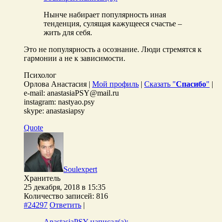
Нынче набирает популярность иная
тенденция, сулящая кажущееся счастье –
жить для себя.
Это не популярность а осознание. Люди стремятся к
гармонии а не к зависимости.
Психолог
Орлова Анастасия |
Мой профиль
|
Сказать "
Спасибо
"
|
e-mail: anastasiaPSY@mail.ru
instagram: nastyao.psy
skype: anastasiapsy
Quote
Soulexpert
Хранитель
25 декабря, 2018 в 15:35
Количество записей: 816
#24297
Ответить
|
AnastasiaPSY написал(а):