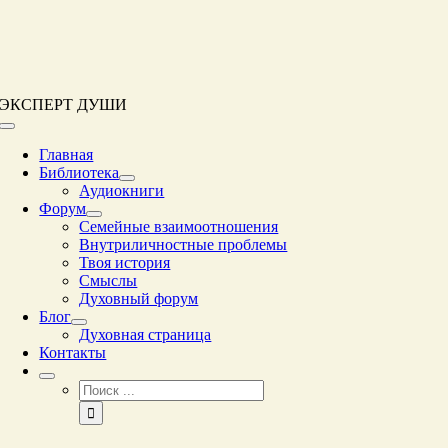
Перейти
к
контенту
ЭКСПЕРТ ДУШИ
Переключение
навигации
Главная
Библиотека
Аудиокниги
Форум
Семейные взаимоотношения
Внутриличностные проблемы
Твоя история
Смыслы
Духовный форум
Блог
Духовная страница
Контакты
Результат
поиска: