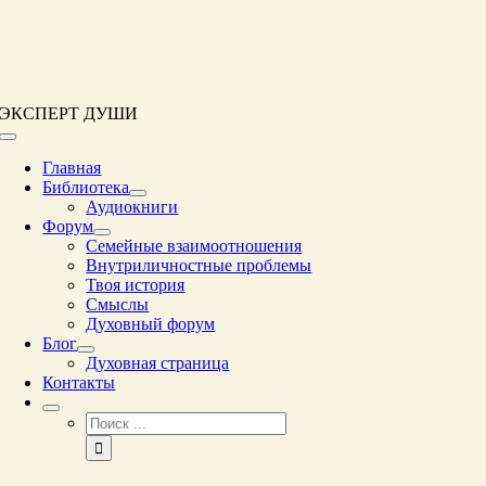
Перейти
к
контенту
ЭКСПЕРТ ДУШИ
Переключение
навигации
Главная
Библиотека
Аудиокниги
Форум
Семейные взаимоотношения
Внутриличностные проблемы
Твоя история
Смыслы
Духовный форум
Блог
Духовная страница
Контакты
Результат
поиска: