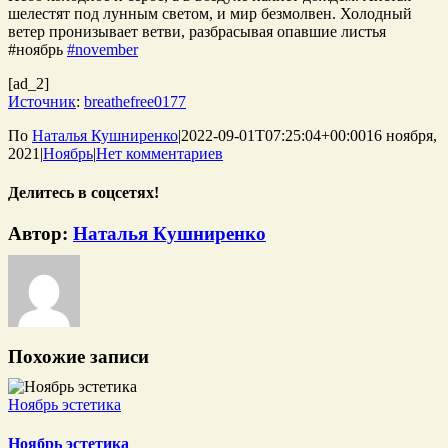
шелестят под лунным светом, и мир безмолвен. Холодный
ветер пронизывает ветви, разбрасывая опавшие листья
#ноябрь
#november
[ad_2]
Источник
:
breathefree0177
По
Наталья Кушниренко
|
2022-09-01T07:25:04+00:00
16 ноября,
2021
|
Ноябрь
|
Нет комментариев
Делитесь в соцсетях!
WhatsApp
Telegram
Tumblr
Pinterest
Vk
Email
Автор:
Наталья Кушниренко
Похожие записи
Ноябрь эстетика
Ноябрь эстетика