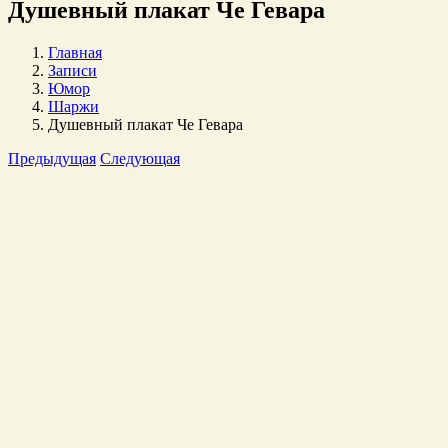
Душевный плакат Че Гевара
Главная
Записи
Юмор
Шаржи
Душевный плакат Че Гевара
Предыдущая
Следующая
Просмотр
Увеличенного
изображения