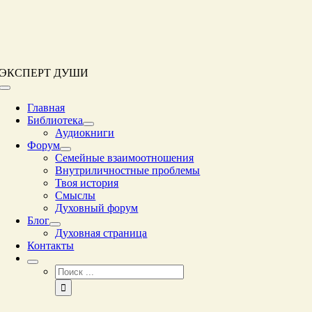
Перейти
к
контенту
ЭКСПЕРТ ДУШИ
Переключение
навигации
Главная
Библиотека
Аудиокниги
Форум
Семейные взаимоотношения
Внутриличностные проблемы
Твоя история
Смыслы
Духовный форум
Блог
Духовная страница
Контакты
Результат
поиска: