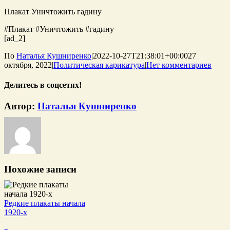
Плакат Уничтожить гадину
#Плакат #Уничтожить #гадину
[ad_2]
По
Наталья Кушниренко
|
2022-10-27T21:38:01+00:00
27
октября, 2022
|
Политическая карикатура
|
Нет комментариев
Делитесь в соцсетях!
WhatsApp
Telegram
Tumblr
Pinterest
Vk
Email
Автор:
Наталья Кушниренко
Похожие записи
Редкие плакаты начала
1920-х