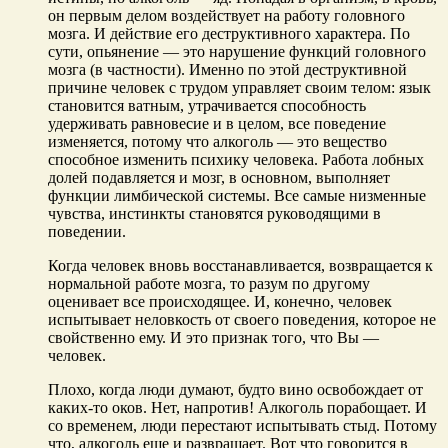
он первым делом воздействует на работу головного
мозга. И действие его деструктивного характера. По
сути, опьянение — это нарушение функций головного
мозга (в частности). Именно по этой деструктивной
причине человек с трудом управляет своим телом: язык
становится ватным, утрачивается способность
удерживать равновесие и в целом, все поведение
изменяется, потому что алкоголь — это вещество
способное изменить психику человека. Работа лобных
долей подавляется и мозг, в основном, выполняет
функции лимбической системы. Все самые низменные
чувства, инстинкты становятся руководящими в
поведении.
Когда человек вновь восстанавливается, возвращается к
нормальной работе мозга, то разум по другому
оценивает все происходящее. И, конечно, человек
испытывает неловкость от своего поведения, которое не
свойственно ему. И это признак того, что Вы —
человек.
Плохо, когда люди думают, будто вино освобождает от
каких-то оков. Нет, напротив! Алкоголь порабощает. И
со временем, люди перестают испытывать стыд. Потому
что, алкоголь еще и развращает. Вот что говорится в