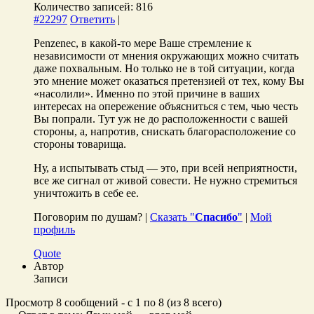
Количество записей: 816
#22297
Ответить
|
Penzenec, в какой-то мере Ваше стремление к
независимости от мнения окружающих можно считать
даже похвальным. Но только не в той ситуации, когда
это мнение может оказаться претензией от тех, кому Вы
«насолили». Именно по этой причине в ваших
интересах на опережение объясниться с тем, чью честь
Вы попрали. Тут уж не до расположенности с вашей
стороны, а, напротив, снискать благорасположение со
стороны товарища.
Ну, а испытывать стыд — это, при всей неприятности,
все же сигнал от живой совести. Не нужно стремиться
уничтожить в себе ее.
Поговорим по душам? |
Сказать "
Спасибо
"
|
Мой
профиль
Quote
Автор
Записи
Просмотр 8 сообщений - с 1 по 8 (из 8 всего)