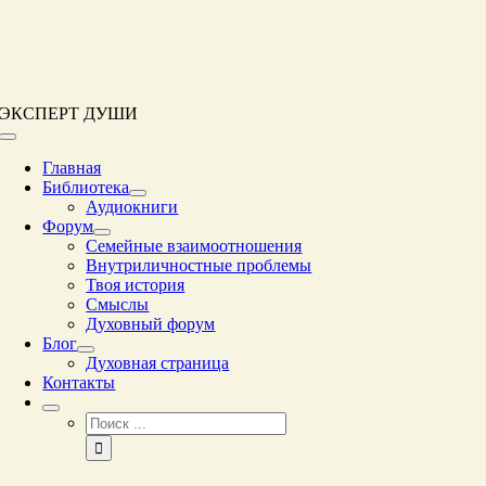
Перейти
к
контенту
ЭКСПЕРТ ДУШИ
Переключение
навигации
Главная
Библиотека
Аудиокниги
Форум
Семейные взаимоотношения
Внутриличностные проблемы
Твоя история
Смыслы
Духовный форум
Блог
Духовная страница
Контакты
Результат
поиска: