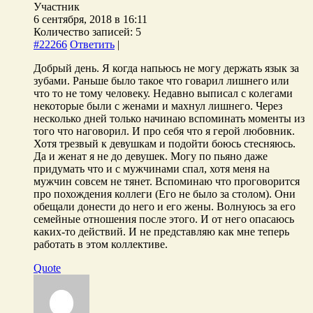
Участник
6 сентября, 2018 в 16:11
Количество записей: 5
#22266
Ответить
|
Добрый день. Я когда напьюсь не могу держать язык за
зубами. Раньше было такое что говарил лишнего или
что то не тому человеку. Недавно выписал с колегами
некоторые были с женами и махнул лишнего. Через
несколько дней только начинаю вспоминать моменты из
того что наговорил. И про себя что я герой любовник.
Хотя трезвый к девушкам и подойти боюсь стесняюсь.
Да и женат я не до девушек. Могу по пьяно даже
придумать что и с мужчинами спал, хотя меня на
мужчин совсем не тянет. Вспоминаю что проговорится
про похождения коллеги (Его не было за столом). Они
обещали донести до него и его жены. Волнуюсь за его
семейные отношения после этого. И от него опасаюсь
каких-то действий. И не представляю как мне теперь
работать в этом коллективе.
Quote