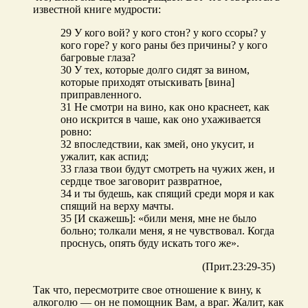
известной книге мудрости:
29 У кого вой? у кого стон? у кого ссоры? у
кого горе? у кого раны без причины? у кого
багровые глаза?
30 У тех, которые долго сидят за вином,
которые приходят отыскивать [вина]
приправленного.
31 Не смотри на вино, как оно краснеет, как
оно искрится в чаше, как оно ухаживается
ровно:
32 впоследствии, как змей, оно укусит, и
ужалит, как аспид;
33 глаза твои будут смотреть на чужих жен, и
сердце твое заговорит развратное,
34 и ты будешь, как спящий среди моря и как
спящий на верху мачты.
35 [И скажешь]: «били меня, мне не было
больно; толкали меня, я не чувствовал. Когда
проснусь, опять буду искать того же».
(Прит.23:29-35)
Так что, пересмотрите свое отношение к вину, к
алкоголю — он не помощник Вам, а враг. Жалит, как