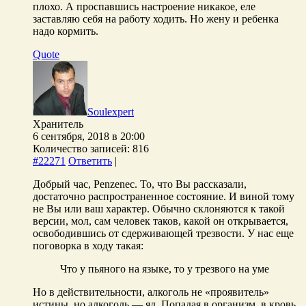
плохо. А проспавшись настроение никакое, еле
заставляю себя на работу ходить. Но жену и ребенка
надо кормить.
Quote
Soulexpert
Хранитель
6 сентября, 2018 в 20:00
Количество записей: 816
#22271
Ответить
|
Добрый час, Penzenec. То, что Вы рассказали,
достаточно распространенное состояние. И виной тому
не Вы или ваш характер. Обычно склоняются к такой
версии, мол, сам человек таков, какой он открывается,
освободившись от сдерживающей трезвости. У нас еще
поговорка в ходу такая:
Что у пьяного на языке, то у трезвого на уме
Но в действительности, алкоголь не «проявитель»
истины, но алкоголь — яд. Попадая в организм, в кровь,