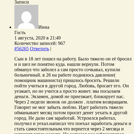
Записи
Инна
Гость
1 августа, 2020 в 21:49
Количество записей: 967
#56265
Ответить
|
Сын в 18 лет пошел на работу. Было тяжело он её бросил
и и шел не понятно куда. нашли вернули. Потом
обманул что заболел а сам просто сочкавал, купили
больничный. в 26 на работе поднялось давление(
помощник машиниста) пришлось бросить. Решили
пойти учиться в другой город. Любовь, бросает его. Он
уезжает, но не учится а просто живет. мы посылаем
деньги. Экзамен, домой не приезжает, блокирует нас.
Через 2 недели звонок он должен . платим возвращаем.
Говорит не мог забыть люблю. Идет работать тяжело
обманывает месяц потом просит денег уехать в другой
город. Не дали сам заработай. Устроился работал,
получил и уехал.написал что поехал заработать деньги и
стать самостоятельным.что вернется через 2 месяца и