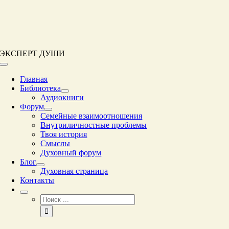
Перейти
к
контенту
ЭКСПЕРТ ДУШИ
Переключение
навигации
Главная
Библиотека
Аудиокниги
Форум
Семейные взаимоотношения
Внутриличностные проблемы
Твоя история
Смыслы
Духовный форум
Блог
Духовная страница
Контакты
Результат
поиска: