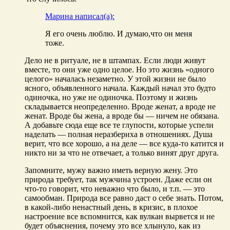
Марина написал(а):
Я его очень люблю. И думаю,что он меня
тоже.
Дело не в ритуале, не в штампах. Если люди живут
вместе, то они уже одно целое. Но это жизнь «одного
целого» началась незаметно. У этой жизни не было
ясного, объявленного начала. Каждый начал это будто
одиночка, но уже не одиночка. Поэтому и жизнь
складывается неопределенно. Вроде женат, а вроде не
женат. Вроде бы жена, а вроде бы — ничем не обязана.
А добавьте сюда еще все те глупости, которые успели
наделать — полная неразбериха в отношениях. Душа
верит, что все хорошо, а на деле — все куда-то катится и
никто ни за что не отвечает, а только винят друг друга.
Запомните, мужу важно иметь верную жену. Это
природа требует, так мужчина устроен. Даже если он
что-то говорит, что неважно что было, и т.п. — это
самообман. Природа все равно даст о себе знать. Потом,
в какой-либо ненастный день, в кризис, в плохое
настроение все вспомнится, как вулкан вырвется и не
будет объяснения, почему это все хлынуло, как из