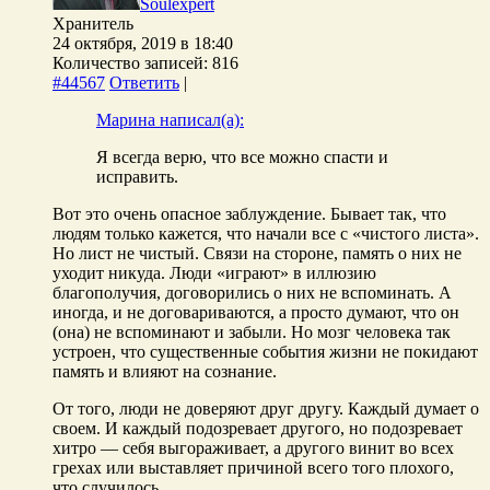
Soulexpert
Хранитель
24 октября, 2019 в 18:40
Количество записей: 816
#44567
Ответить
|
Марина написал(а):
Я всегда верю, что все можно спасти и
исправить.
Вот это очень опасное заблуждение. Бывает так, что
людям только кажется, что начали все с «чистого листа».
Но лист не чистый. Связи на стороне, память о них не
уходит никуда. Люди «играют» в иллюзию
благополучия, договорились о них не вспоминать. А
иногда, и не договариваются, а просто думают, что он
(она) не вспоминают и забыли. Но мозг человека так
устроен, что существенные события жизни не покидают
память и влияют на сознание.
От того, люди не доверяют друг другу. Каждый думает о
своем. И каждый подозревает другого, но подозревает
хитро — себя выгораживает, а другого винит во всех
грехах или выставляет причиной всего того плохого,
что случилось.