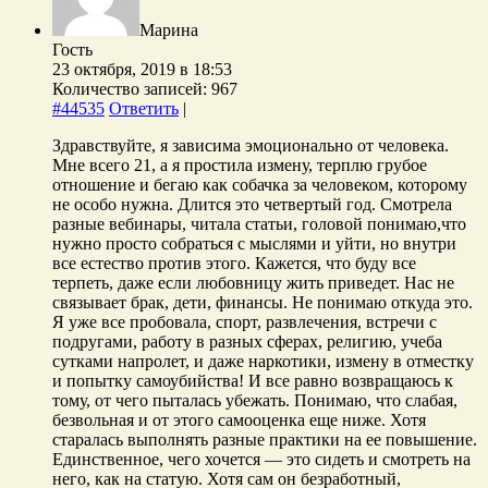
Марина
Гость
23 октября, 2019 в 18:53
Количество записей: 967
#44535
Ответить
|
Здравствуйте, я зависима эмоционально от человека.
Мне всего 21, а я простила измену, терплю грубое
отношение и бегаю как собачка за человеком, которому
не особо нужна. Длится это четвертый год. Смотрела
разные вебинары, читала статьи, головой понимаю,что
нужно просто собраться с мыслями и уйти, но внутри
все естество против этого. Кажется, что буду все
терпеть, даже если любовницу жить приведет. Нас не
связывает брак, дети, финансы. Не понимаю откуда это.
Я уже все пробовала, спорт, развлечения, встречи с
подругами, работу в разных сферах, религию, учеба
сутками напролет, и даже наркотики, измену в отместку
и попытку самоубийства! И все равно возвращаюсь к
тому, от чего пыталась убежать. Понимаю, что слабая,
безвольная и от этого самооценка еще ниже. Хотя
старалась выполнять разные практики на ее повышение.
Единственное, чего хочется — это сидеть и смотреть на
него, как на статую. Хотя сам он безработный,