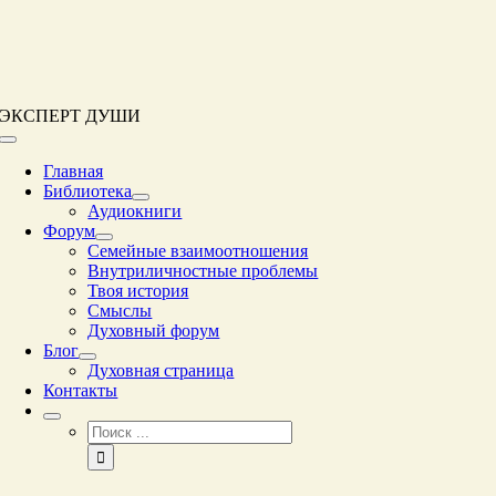
Перейти
к
контенту
ЭКСПЕРТ ДУШИ
Переключение
навигации
Главная
Библиотека
Аудиокниги
Форум
Семейные взаимоотношения
Внутриличностные проблемы
Твоя история
Смыслы
Духовный форум
Блог
Духовная страница
Контакты
Результат
поиска: