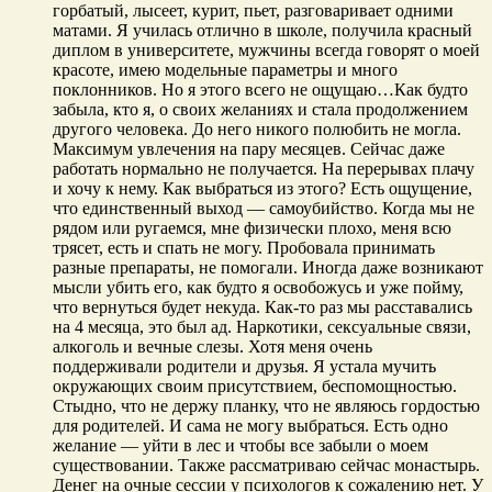
горбатый, лысеет, курит, пьет, разговаривает одними
матами. Я училась отлично в школе, получила красный
диплом в университете, мужчины всегда говорят о моей
красоте, имею модельные параметры и много
поклонников. Но я этого всего не ощущаю…Как будто
забыла, кто я, о своих желаниях и стала продолжением
другого человека. До него никого полюбить не могла.
Максимум увлечения на пару месяцев. Сейчас даже
работать нормально не получается. На перерывах плачу
и хочу к нему. Как выбраться из этого? Есть ощущение,
что единственный выход — самоубийство. Когда мы не
рядом или ругаемся, мне физически плохо, меня всю
трясет, есть и спать не могу. Пробовала принимать
разные препараты, не помогали. Иногда даже возникают
мысли убить его, как будто я освобожусь и уже пойму,
что вернуться будет некуда. Как-то раз мы расставались
на 4 месяца, это был ад. Наркотики, сексуальные связи,
алкоголь и вечные слезы. Хотя меня очень
поддерживали родители и друзья. Я устала мучить
окружающих своим присутствием, беспомощностью.
Стыдно, что не держу планку, что не являюсь гордостью
для родителей. И сама не могу выбраться. Есть одно
желание — уйти в лес и чтобы все забыли о моем
существовании. Также рассматриваю сейчас монастырь.
Денег на очные сессии у психологов к сожалению нет. У