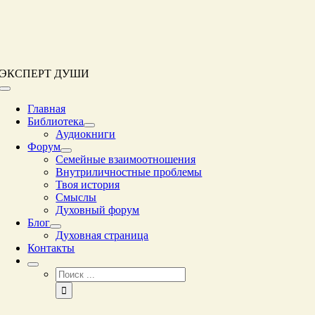
Перейти
к
контенту
ЭКСПЕРТ ДУШИ
Переключение
навигации
Главная
Библиотека
Аудиокниги
Форум
Семейные взаимоотношения
Внутриличностные проблемы
Твоя история
Смыслы
Духовный форум
Блог
Духовная страница
Контакты
Результат
поиска: