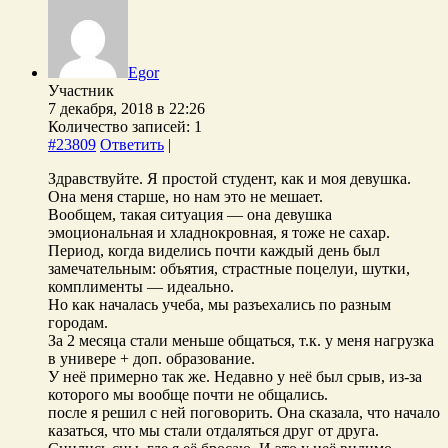
Egor
Участник
7 декабря, 2018 в 22:26
Количество записей: 1
#23809
Ответить
|
Здравствуйте. Я простой студент, как и моя девушка.
Она меня старше, но нам это не мешает.
Вообщем, такая ситуация — она девушка
эмоциональная и хладнокровная, я тоже не сахар.
Период, когда виделись почти каждый день был
замечательным: объятия, страстные поцелуи, шутки,
комплименты — идеально.
Но как началась учеба, мы разъехались по разным
городам.
За 2 месяца стали меньше общаться, т.к. у меня нагрузка
в универе + доп. образование.
У неё примерно так же. Недавно у неё был срыв, из-за
которого мы вообще почти не общались.
после я решил с ней поговорить. Она сказала, что начало
казаться, что мы стали отдаляться друг от друга.