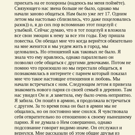
приехать на ее похороны (надеюсь вы меня поймёте).
Связующего нас звена больше не было, однако мы
начали заново общаться. Нам было уже лет 17. Одним
летом мы настолько сблизились, что даже поцеловались
разок)) о, я до сих пор вспоминаю этот поцелуй с
улыбкой. Сейчас думаю, что в тот поцелуй я вложила
все свои эмоции к нему за все эти годы. Ему пришла
повестка. Он обещал мне что когда вернётся обязательно
на мне женится и мы уедем жить в город, мы
целовались. Но отношений как таковых не было. Я
знала что ему нравлюсь, однако параллельно он
позволял себе общаться с другими девочками. Потом не
помню что произошло но мы перестали общаться, я
познакомилась в интернете с парнем который показал
мне что такое настоящие отношения и любовь. Мы
начали встречаться с ним. Следующим летом я привезла
знакомить нового парня со своей семьей в деревню. Там
нас увидел Он и ,я заметила, ему было очень неприятно.
Я забила. Он пошёл в армию, я продолжала встречаться
с другим. За то время пока он был в армии мы не
общались, но он постоянно мне снился. Я чувствовала
себя отвратительно по отношению к своему нынешнему
парню. Я не думала о Нем совершенно, однако
подсознание говорит видимо иначе. Он отслужил и
вернулся. Мне рассказали об этом общие друзья из