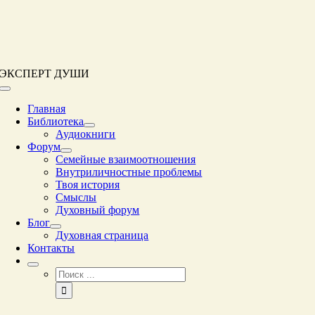
Перейти
к
контенту
ЭКСПЕРТ ДУШИ
Переключение
навигации
Главная
Библиотека
Аудиокниги
Форум
Семейные взаимоотношения
Внутриличностные проблемы
Твоя история
Смыслы
Духовный форум
Блог
Духовная страница
Контакты
Результат
поиска: