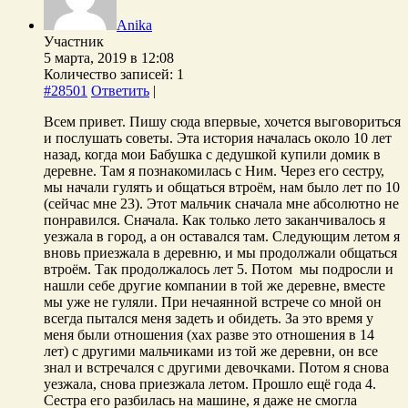
Anika
Участник
5 марта, 2019 в 12:08
Количество записей: 1
#28501
Ответить
|
Всем привет. Пишу сюда впервые, хочется выговориться
и послушать советы. Эта история началась около 10 лет
назад, когда мои Бабушка с дедушкой купили домик в
деревне. Там я познакомилась с Ним. Через его сестру,
мы начали гулять и общаться втроём, нам было лет по 10
(сейчас мне 23). Этот мальчик сначала мне абсолютно не
понравился. Сначала. Как только лето заканчивалось я
уезжала в город, а он оставался там. Следующим летом я
вновь приезжала в деревню, и мы продолжали общаться
втроём. Так продолжалось лет 5. Потом мы подросли и
нашли себе другие компании в той же деревне, вместе
мы уже не гуляли. При нечаянной встрече со мной он
всегда пытался меня задеть и обидеть. За это время у
меня были отношения (хах разве это отношения в 14
лет) с другими мальчиками из той же деревни, он все
знал и встречался с другими девочками. Потом я снова
уезжала, снова приезжала летом. Прошло ещё года 4.
Сестра его разбилась на машине, я даже не смогла