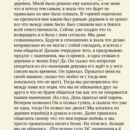
деревни. Мной было решено ему написать, я не знаю
что я хотела тем самым, я знала что это будет не
правильно но мне было плевать. В горячей переписке
он признался мне каким был раньше дураком и не ценил
все что между нами было. Был слишком мал и боялся
всей ответственности. Сейчас уже поздно что то
возвращать и я была с ним согласна. Мы даже
созванивались. Будучи в отношениях я знала что делаю
неправильно но не могла с собой совладать, я хотела с
ним общаться! Дальше очередное лето, я придумываю
предлог с нынешним, мы ссоримся , я одна уезжаю в
деревню и звоню Ему! Да. Он сказал что непротив
увидеться но его нынешняя девушка его ждёт и у него
совсем мало времени. Он приехал. Прокатил меня на
своей машине, сказал что любит ее ( тогда мне
показалось что он врет). Тогда мы договорились что
между нами все норм, что мы не обижаемся друг на
друга и что не будем общаться так как это не понравится
нашим нынешним .На след. День приехал мой парень.
Вечером позвонил Он и позвал гулять, я сказала что уже
не одна, тогда Он позвал нас двоих! Мы катались по
деревне втроём))) я думала я сплю. Далее пришлось
обьяснить своему что это моя первая любовь и мы
просто прокатились ничего более. На этом все. Больше
мы не общались . (Последние года 3)С нынешним я 4