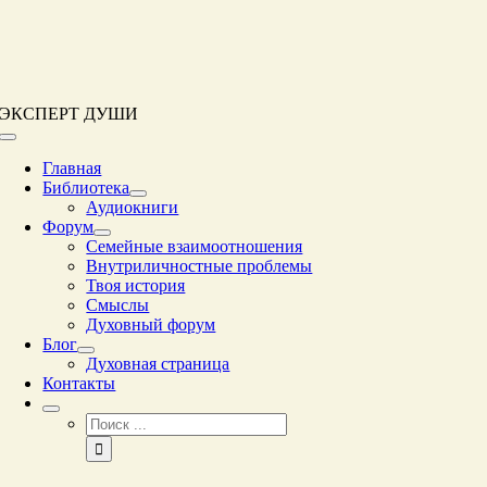
Перейти
к
контенту
ЭКСПЕРТ ДУШИ
Переключение
навигации
Главная
Библиотека
Аудиокниги
Форум
Семейные взаимоотношения
Внутриличностные проблемы
Твоя история
Смыслы
Духовный форум
Блог
Духовная страница
Контакты
Результат
поиска: