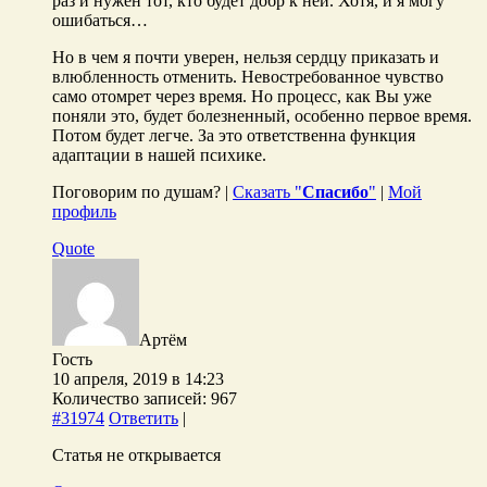
раз и нужен тот, кто будет добр к ней. Хотя, и я могу
ошибаться…
Но в чем я почти уверен, нельзя сердцу приказать и
влюбленность отменить. Невостребованное чувство
само отомрет через время. Но процесс, как Вы уже
поняли это, будет болезненный, особенно первое время.
Потом будет легче. За это ответственна функция
адаптации в нашей психике.
Поговорим по душам? |
Сказать "
Спасибо
"
|
Мой
профиль
Quote
Артём
Гость
10 апреля, 2019 в 14:23
Количество записей: 967
#31974
Ответить
|
Статья не открывается