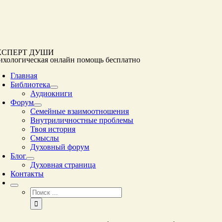
Перейти
к
контенту
КСПЕРТ ДУШИ
ихологическая онлайн помощь
бесплатно
Главная
Библиотека
Аудиокниги
Форум
Семейные взаимоотношения
Внутриличностные проблемы
Твоя история
Смыслы
Духовный форум
Блог
Духовная страница
Контакты
Результат
поиска: