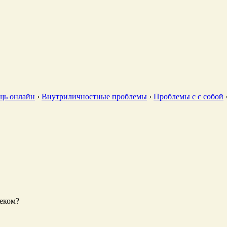
щь онлайн
›
Внутриличностные проблемы
›
Проблемы с с собой
веком?