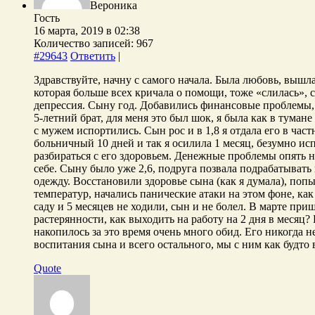
Вероника
Гость
16 марта, 2019 в 02:38
Количество записей: 967
#29643
Ответить
|
Здравствуйте, начну с самого начала. Была любовь, вышл
которая больше всех кричала о помощи, тоже «слилась», 
депрессия. Сыну год. Добавились финансовые проблемы, д
5-летний брат, для меня это был шок, я была как в туман
с мужем испортились. Сын рос и в 1,8 я отдала его в част
больничный 10 дней и так я осилила 1 месяц, безумно ис
разбираться с его здоровьем. Денежные проблемы опять н
себе. Сыну было уже 2,6, подруга позвала подрабатывать 
одежду. Восстановили здоровье сына (как я думала), попы
температур, начались панические атаки на этом фоне, как
саду и 5 месяцев не ходили, сын и не болел. В марте пришл
растерянности, как выходить на работу на 2 дня в месяц?
накопилось за это время очень много обид. Его никогда 
воспитания сына и всего остального, мы с ним как будто 
Quote