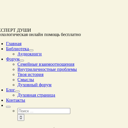
Перейти
к
контенту
КСПЕРТ ДУШИ
ихологическая онлайн помощь
бесплатно
Главная
Библиотека
Аудиокниги
Форум
Семейные взаимоотношения
Внутриличностные проблемы
Твоя история
Смыслы
Духовный форум
Блог
Духовная страница
Контакты
Результат
поиска: