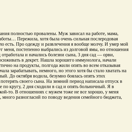
дания полностью провалены. Муж зависал на работе, мама,
 заботы… Пережила, хотя была очень сильная послеродовая
ло есть. Про одежду и развлечения я вообще молчу. И умер мой
круг меня, постепенно выбрались из долговой ямы, но отношения
ц отработала и начались болезни сына, 3 дня сад — орви,
досиживать в декрет. Нашла хорошего иммунолога, начали
стично на продукты, полгода жили опять во всем отказывая
ала зарабатывать, немного, но этого хотя бы стало хватать на
ный. До октября водила, безумно боялась опять этих
х потерять своего сына. На зимний период написала отпуск в
се по кругу, 2 дня сходили в сад и опять больничный. Я в
акой-то. В отношениях с мужем тоже не все хорошо, у меня
ю, много разногласий по поводу ведения семейного бюджета,