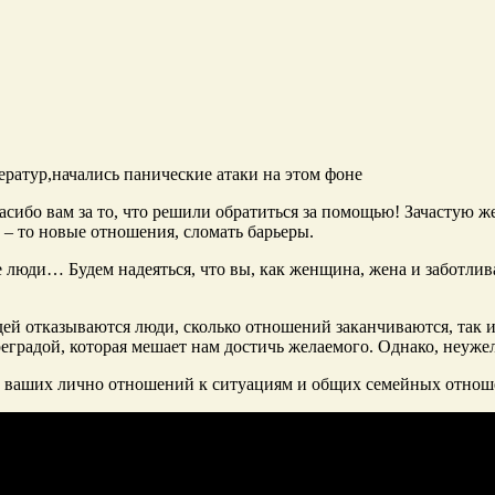
ератур,начались панические атаки на этом фоне
пасибо вам за то, что решили обратиться за помощью! Зачастую ж
е – то новые отношения, сломать барьеры.
е люди… Будем надеяться, что вы, как женщина, жена и заботлива
дей отказываются люди, сколько отношений заканчиваются, так 
реградой, которая мешает нам достичь желаемого. Однако, неужел
 от ваших лично отношений к ситуациям и общих семейных отнош