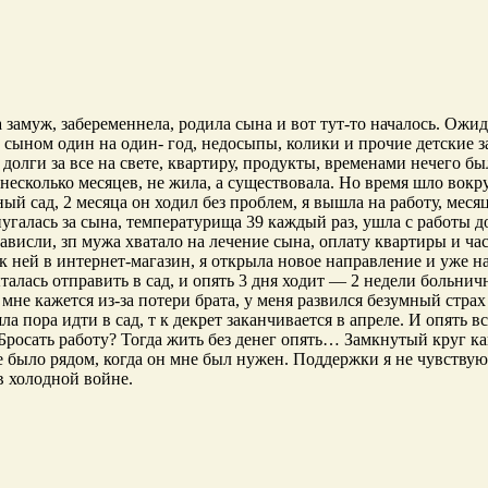
а замуж, забеременнела, родила сына и вот тут-то началось. Ожи
с сыном один на один- год, недосыпы, колики и прочие детские
олги за все на свете, квартиру, продукты, временами нечего бы
е несколько месяцев, не жила, а существовала. Но время шло во
ный сад, 2 месяца он ходил без проблем, я вышла на работу, меся
пугалась за сына, температурища 39 каждый раз, ушла с работы 
ависли, зп мужа хватало на лечение сына, оплату квартиры и ча
к ней в интернет-магазин, я открыла новое направление и уже нач
талась отправить в сад, и опять 3 дня ходит — 2 недели больнич
 мне кажется из-за потери брата, у меня развился безумный стра
а пора идти в сад, т к декрет заканчивается в апреле. И опять в
 Бросать работу? Тогда жить без денег опять… Замкнутый круг к
не было рядом, когда он мне был нужен. Поддержки я не чувству
в холодной войне.