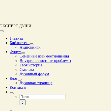
Перейти
к
контенту
ЭКСПЕРТ ДУШИ
Переключение
навигации
Главная
Библиотека
Аудиокниги
Форум
Семейные взаимоотношения
Внутриличностные проблемы
Твоя история
Смыслы
Духовный форум
Блог
Духовная страница
Контакты
Результат
поиска: