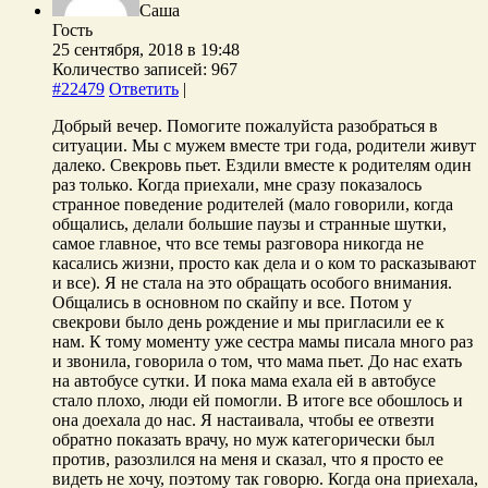
Саша
Гость
25 сентября, 2018 в 19:48
Количество записей: 967
#22479
Ответить
|
Добрый вечер. Помогите пожалуйста разобраться в
ситуации. Мы с мужем вместе три года, родители живут
далеко. Свекровь пьет. Ездили вместе к родителям один
раз только. Когда приехали, мне сразу показалось
странное поведение родителей (мало говорили, когда
общались, делали большие паузы и странные шутки,
самое главное, что все темы разговора никогда не
касались жизни, просто как дела и о ком то расказывают
и все). Я не стала на это обращать особого внимания.
Общались в основном по скайпу и все. Потом у
свекрови было день рождение и мы пригласили ее к
нам. К тому моменту уже сестра мамы писала много раз
и звонила, говорила о том, что мама пьет. До нас ехать
на автобусе сутки. И пока мама ехала ей в автобусе
стало плохо, люди ей помогли. В итоге все обошлось и
она доехала до нас. Я настаивала, чтобы ее отвезти
обратно показать врачу, но муж категорически был
против, разозлился на меня и сказал, что я просто ее
видеть не хочу, поэтому так говорю. Когда она приехала,