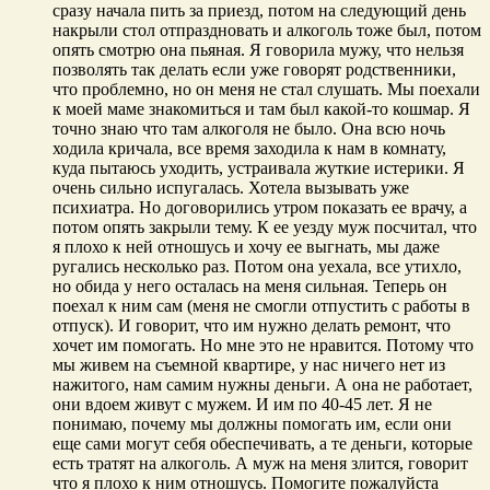
сразу начала пить за приезд, потом на следующий день
накрыли стол отпраздновать и алкоголь тоже был, потом
опять смотрю она пьяная. Я говорила мужу, что нельзя
позволять так делать если уже говорят родственники,
что проблемно, но он меня не стал слушать. Мы поехали
к моей маме знакомиться и там был какой-то кошмар. Я
точно знаю что там алкоголя не было. Она всю ночь
ходила кричала, все время заходила к нам в комнату,
куда пытаюсь уходить, устраивала жуткие истерики. Я
очень сильно испугалась. Хотела вызывать уже
психиатра. Но договорились утром показать ее врачу, а
потом опять закрыли тему. К ее уезду муж посчитал, что
я плохо к ней отношусь и хочу ее выгнать, мы даже
ругались несколько раз. Потом она уехала, все утихло,
но обида у него осталась на меня сильная. Теперь он
поехал к ним сам (меня не смогли отпустить с работы в
отпуск). И говорит, что им нужно делать ремонт, что
хочет им помогать. Но мне это не нравится. Потому что
мы живем на съемной квартире, у нас ничего нет из
нажитого, нам самим нужны деньги. А она не работает,
они вдоем живут с мужем. И им по 40-45 лет. Я не
понимаю, почему мы должны помогать им, если они
еще сами могут себя обеспечивать, а те деньги, которые
есть тратят на алкоголь. А муж на меня злится, говорит
что я плохо к ним отношусь. Помогите пожалуйста