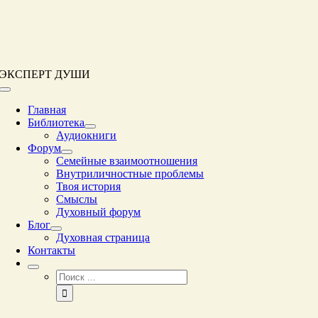
Перейти
к
контенту
ЭКСПЕРТ ДУШИ
Переключение
навигации
Главная
Библиотека
Аудиокниги
Форум
Семейные взаимоотношения
Внутриличностные проблемы
Твоя история
Смыслы
Духовный форум
Блог
Духовная страница
Контакты
Результат
поиска: