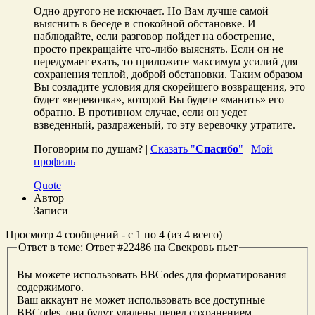
Одно другого не искючает. Но Вам лучше самой
выяснить в беседе в спокойной обстановке. И
наблюдайте, если разговор пойдет на обострение,
просто прекращайте что-либо выяснять. Если он не
передумает ехать, то приложите максимум усилий для
сохранения теплой, доброй обстановки. Таким образом
Вы создадите условия для скорейшего возвращения, это
будет «веревочка», которой Вы будете «манить» его
обратно. В противном случае, если он уедет
взведенный, раздраженый, то эту веревочку утратите.
Поговорим по душам? |
Сказать "
Спасибо
"
|
Мой
профиль
Quote
Автор
Записи
Просмотр 4 сообщений - с 1 по 4 (из 4 всего)
Ответ в теме: Ответ #22486 на Свекровь пьет
Вы можете использовать BBCodes для форматирования
содержимого.
Ваш аккаунт не может использовать все доступные
BBCodes, они будут удалены перед сохранением.