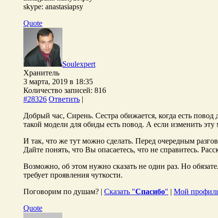
skype: anastasiapsy
Quote
Soulexpert
Хранитель
3 марта, 2019 в 18:35
Количество записей: 816
#28326
Ответить
|
Добрый час, Сирень. Сестра обижается, когда есть повод 
такой модели для обиды есть повод. А если изменить эту
И так, что же тут можно сделать. Перед очередным разго
Дайте понять, что Вы опасаетесь, что не справитесь. Расс
Возможно, об этом нужно сказать не один раз. Но обязат
требует проявления чуткости.
Поговорим по душам? |
Сказать "
Спасибо
"
|
Мой профил
Quote