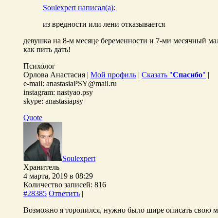
Soulexpert написал(а):
из вредности или лени отказывается
девушка на 8-м месяце беременности и 7-ми месячный ма
как пить дать!
Психолог
Орлова Анастасия |
Мой профиль
|
Сказать "
Спасибо
"
|
e-mail: anastasiaPSY@mail.ru
instagram: nastyao.psy
skype: anastasiapsy
Quote
Soulexpert
Хранитель
4 марта, 2019 в 08:29
Количество записей: 816
#28385
Ответить
|
Возможно я торопился, нужно было шире описать свою м