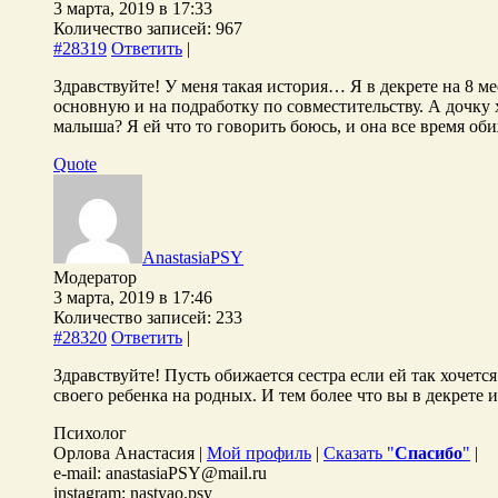
3 марта, 2019 в 17:33
Количество записей: 967
#28319
Ответить
|
Здравствуйте! У меня такая история… Я в декрете на 8 ме
основную и на подработку по совместительству. А дочку 
малыша? Я ей что то говорить боюсь, и она все время об
Quote
AnastasiaPSY
Модератор
3 марта, 2019 в 17:46
Количество записей: 233
#28320
Ответить
|
Здравствуйте! Пусть обижается сестра если ей так хочет
своего ребенка на родных. И тем более что вы в декрете 
Психолог
Орлова Анастасия |
Мой профиль
|
Сказать "
Спасибо
"
|
e-mail: anastasiaPSY@mail.ru
instagram: nastyao.psy