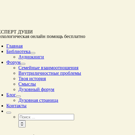
Перейти
к
контенту
КСПЕРТ ДУШИ
ихологическая онлайн помощь
бесплатно
Главная
Библиотека
Аудиокниги
Форум
Семейные взаимоотношения
Внутриличностные проблемы
Твоя история
Смыслы
Духовный форум
Блог
Духовная страница
Контакты
Результат
поиска: