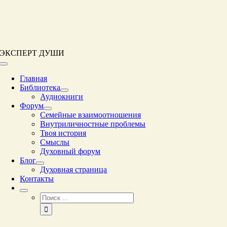
Перейти
к
контенту
ЭКСПЕРТ ДУШИ
Переключение
навигации
Главная
Библиотека
Аудиокниги
Форум
Семейные взаимоотношения
Внутриличностные проблемы
Твоя история
Смыслы
Духовный форум
Блог
Духовная страница
Контакты
Результат
поиска: