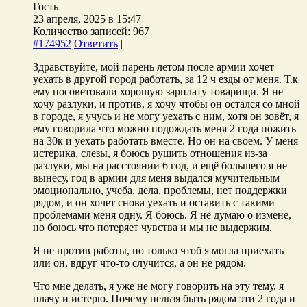
Гость
23 апреля, 2025 в 15:47
Количество записей: 967
#174952
Ответить
|
Здравствуйте, мой парень летом после армии хочет
уехать в другой город работать, за 12 ч езды от меня. Т.к
ему посоветовали хорошую зарплату товарищи. Я не
хочу разлуки, и против, я хочу чтобы он остался со мной
в городе, я учусь и не могу уехать с ним, хотя он зовёт, я
ему говорила что можно подождать меня 2 года пожить
на 30к и уехать работать вместе. Но он на своем. У меня
истерика, слезы, я боюсь рушить отношения из-за
разлуки, мы на расстоянии 6 год, и ещё большего я не
вынесу, год в армии для меня выдался мучительным
эмоционально, учеба, дела, проблемы, нет поддержки
рядом, и он хочет снова уехать и оставить с такими
проблемами меня одну. Я боюсь. Я не думаю о измене,
но боюсь что потеряет чувства и мы не выдержим.
Я не против работы, но только чтоб я могла приехать
или он, вдруг что-то случится, а он не рядом.
Что мне делать, я уже не могу говорить на эту тему, я
плачу и истерю. Почему нельзя быть рядом эти 2 года и