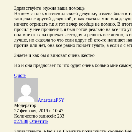
Здравствуйте нужна ваша помощь
Начнём с того, я изменил своей девушке, измена была в то
танцевал с другой девушкой, и как сказала мне моя девушк
ничего отрицать т.к я тот вечер вообще не помню. В итоге
просил у неё прощения, я был готов реально на все что у
она мне сказала приехать сегодня и решить все лично, в 
лучше, но сказала то что если вдруг ей кто-то напишет н
против или нет, она все равно пойдёт гулять, а если я с 
Знаете и как бы я виноват очень жёстко
Но и она предлогает то что будет очень больно мне самом
Quote
AnastasiaPSY
Модератор
27 февраля, 2019 в 10:47
Количество записей: 233
#27888
Ответить
|
Здравствуйте, Vladislav. Скажите пожалуйста, сколько Ва