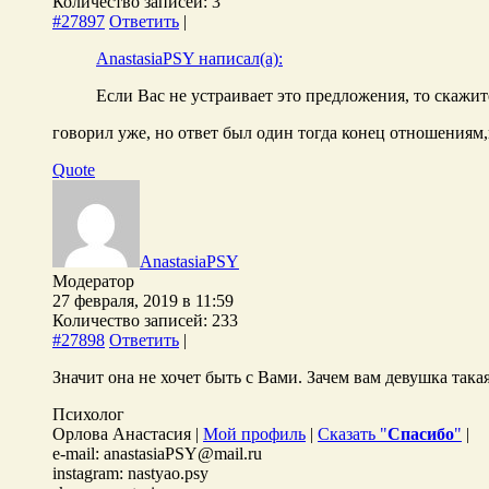
Количество записей: 3
#27897
Ответить
|
AnastasiaPSY написал(а):
Если Вас не устраивает это предложения, то скажите
говорил уже, но ответ был один тогда конец отношениям,н
Quote
AnastasiaPSY
Модератор
27 февраля, 2019 в 11:59
Количество записей: 233
#27898
Ответить
|
Значит она не хочет быть с Вами. Зачем вам девушка така
Психолог
Орлова Анастасия |
Мой профиль
|
Сказать "
Спасибо
"
|
e-mail: anastasiaPSY@mail.ru
instagram: nastyao.psy