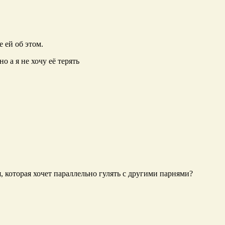
 ей об этом.
о а я не хочу её терять
я, которая хочет параллельно гулять с другими парнями?