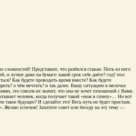
о сложностей! Представьте, что разбился стакан. Пить из него
, и лучше даже на бумаге: какой срок себе даёте? год? пол
ться? Как будете проводить время вместе? Как будете
орить? о чём мечтать? и так далее. Вашу ситуацию в мелочах
иями, это совсем не значит, что она не хочет отношений с Вами.
пытывает человек, когда получает такой «нож в спину»… Но всё
ло такое будущее? И сделайте это! Весь путь не будет простым.
». Желаю успехов! Захотите совет или беседу на эту тему —