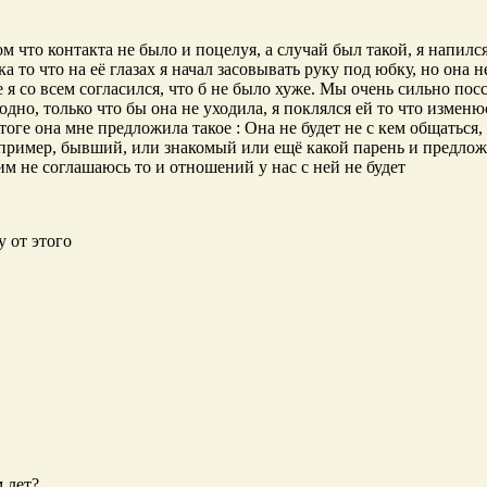
м что контакта не было и поцелуя, а случай был такой, я напилс
а то что на её глазах я начал засовывать руку под юбку, но она н
 я со всем согласился, что б не было хуже. Мы очень сильно посс
годно, только что бы она не уходила, я поклялся ей то что измен
итоге она мне предложила такое : Она не будет не с кем общаться
апример, бывший, или знакомый или ещё какой парень и предложит 
этим не соглашаюсь то и отношений у нас с ней не будет
у от этого
м лет?