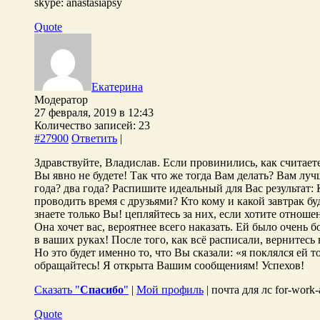
skype: anastasiapsy
Quote
Екатерина
Модератор
27 февраля, 2019 в 12:43
Количество записей: 23
#27900
Ответить
|
Здравствуйте, Владислав. Если провинились, как считаете
Вы явно не будете! Так что же тогда Вам делать? Вам луч
года? два года? Распишите идеальный для Вас результат: 
проводить время с друзьями? Кто кому и какой завтрак бу
знаете только Вы! цепляйтесь за них, если хотите отноше
Она хочет вас, вероятнее всего наказать. Ей было очень
в ваших руках! После того, как всё расписали, вернитесь 
Но это будет именно то, что Вы сказали: «я поклялся ей 
обращайтесь! Я открыта Вашим сообщениям! Успехов!
Сказать "
Спасибо
"
|
Мой профиль
| почта для лс for-work
Quote