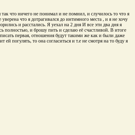
я так что ничего не понимал и не помнил, и случилось то что я
е уверена что я дотрагивался до интимного места , и я не хочу
орились и расстались. Я уехал на 2 дня И все эти два дня я
юсь полностью, и брошу пить и сделаю её счастливой. В итоге
, писать первая, отношения будут такими же как и были даже
ей погулять, то она согласиться и т.е не смотря на то буду я