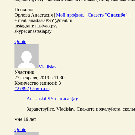
Психолог
Орлова Анастасия |
Мой профиль
|
Сказать "
Спасибо
"
|
e-mail: anastasiaPSY@mail.ru
instagram: nastyao.psy
skype: anastasiapsy
Quote
Vladislav
Участник
27 февраля, 2019 в 11:30
Количество записей: 3
#27892
Ответить
|
AnastasiaPSY написал(а):
Здравствуйте, Vladislav. Скажите пожалуйста, сколь
мне 19 лет
Quote