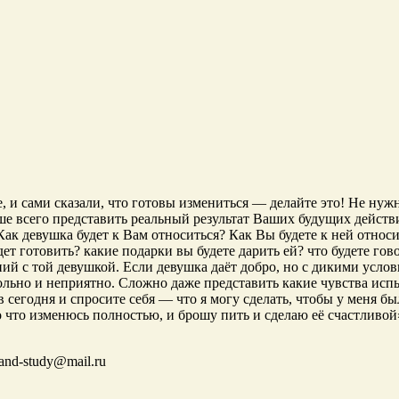
, и сами сказали, что готовы измениться — делайте это! Не нужн
ше всего представить реальный результат Ваших будущих действий
Как девушка будет к Вам относиться? Как Вы будете к ней относи
дет готовить? какие подарки вы будете дарить ей? что будете гов
ний с той девушкой. Если девушка даёт добро, но с дикими услов
 больно и неприятно. Сложно даже представить какие чувства ис
в сегодня и спросите себя — что я могу сделать, чтобы у меня бы
то что изменюсь полностью, и брошу пить и сделаю её счастливой
-and-study@mail.ru