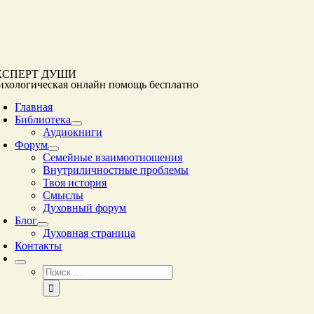
Перейти
к
контенту
КСПЕРТ ДУШИ
ихологическая онлайн помощь
бесплатно
Главная
Библиотека
Аудиокниги
Форум
Семейные взаимоотношения
Внутриличностные проблемы
Твоя история
Смыслы
Духовный форум
Блог
Духовная страница
Контакты
Результат
поиска: