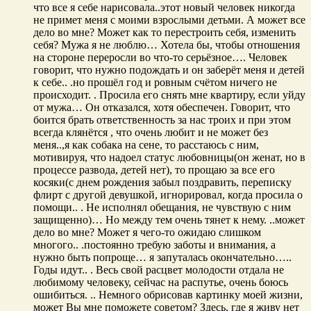
что все я себе нарисовала..этот новый человек никогда
не примет меня с моими взрослыми детьми. А может все
дело во мне? Может как то перестроить себя, изменить
себя? Мужа я не люблю… Хотела бы, чтобы отношения
на стороне переросли во что-то серьёзное…. Человек
говорит, что нужно подождать и он заберёт меня и детей
к себе.. .но прошёл год и ровным счётом ничего не
происходит. . Просила его снять мне квартиру, если уйду
от мужа… Он отказался, хотя обеспечен. Говорит, что
боится брать ответственность за нас троих и при этом
всегда клянётся , что очень любит и не может без
меня..,я как собака на сене, то расстаюсь с ним,
мотивируя, что надоел статус любовницы(он женат, но в
процессе развода, детей нет), то прощаю за все его
косяки(с днем рождения забыл поздравить, переписку
флирт с другой девушкой, игнорировал, когда просила о
помощи.. . Не исполнял обещания, не чувствую с ним
защищенно)… Но между тем очень тянет к нему. ..может
дело во мне? Может я чего-то ожидаю слишком
многого.. .постоянно требую заботы и внимания, а
нужно быть попроще… я запуталась окончательно…..
Годы идут.. . Весь свой расцвет молодости отдала не
любимому человеку, сейчас на распутье, очень боюсь
ошибиться. .. Немного обрисовав картинку моей жизни,
может Вы мне поможете советом? Здесь, где я живу нет