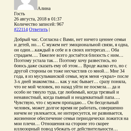
Алина
Гость
26 августа, 2018 в 01:37
Количество записей: 967
#22114
Ответить
|
Добрый час. Согласна с Вами, нет ничего ценнее семьи
и детей, но… С мужем нет эмоциональной связи, я одна,
он один…каждый в себе и в своих интересах… Оба
страдаем…. Тяжелее всего достаётся близость с ним…
Поэтому устала так… Поэтому хочу развестись, но
боюсь даже сказать ему об этом… Вроде жалко его, но с
другой стороны он тоже несчастлив со мной… Мне 34
года, я из мусульманской семьи, муж меня «украл» после
3-х дней знакомства… как у нас бывает… сразу поняла,
что не мой человек, но назад уйти не посмела… да и
особо не тянуло туда, где любимый, когда трезвый и
ненавистный, когда пьяный и неадекватный папа….
Чувствую, что с мужем пропадаю… Он бесцельный
человек, может долгое время не работать, совершенно
ничем не увлекается, не интересуется, не развивается,
жизненное обеспечение семьи периодически ложится на
мои плечи… Отношения на стороне это скорее
иллюзорный повод убежать от действительности…