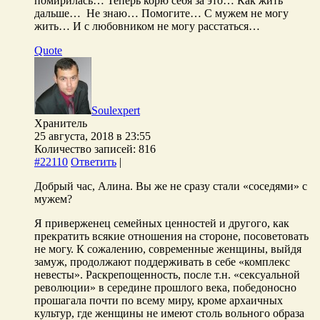
помирилась… Теперь корю себя за это… Как жить
дальше… Не знаю… Помогите… С мужем не могу
жить… И с любовником не могу расстаться…
Quote
Soulexpert
Хранитель
25 августа, 2018 в 23:55
Количество записей: 816
#22110
Ответить
|
Добрый час, Алина. Вы же не сразу стали «соседями» с
мужем?
Я приверженец семейных ценностей и другого, как
прекратить всякие отношения на стороне, посоветовать
не могу. К сожалению, современные женщины, выйдя
замуж, продолжают поддерживать в себе «комплекс
невесты». Раскрепощенность, после т.н. «сексуальной
революции» в середине прошлого века, победоносно
прошагала почти по всему миру, кроме архаичных
культур, где женщины не имеют столь вольного образа