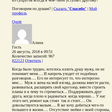
из супругов всегда в чем~либо уступает другому?
Поговорим по душам? |
Сказать "
Спасибо
"
|
Мой
профиль
Quote
Алина
Гость
26 августа, 2018 в 09:51
Количество записей: 967
#22123
Ответить
|
Когда было трудно, хотелось излить душу мужу, он не
понимает меня…. И напрочь уходит от подобных
разговоров…. Его не интересует то, что интересно
мне… Муж и жена на мой взгляд, должны вместе расти,
развиваться, расширять свой кругозор, вместе строить
планы и к чему то стремиться… Поддерживать друг
друга, когда плохо и радоваться когда хорошо… У нас
этого нет, ремонт как стоял так и стоит…. Он
довольствунтся малым…. Я же хочу добиться чего-то
большего в жизни…. Отсутствие любви с моей стороны,