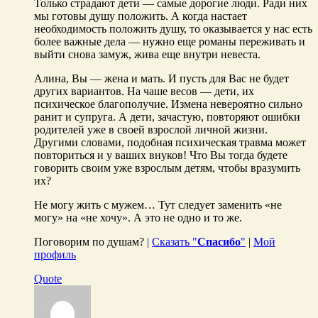
Только страдают дети — самые дорогие люди. Ради них
мы готовы душу положить. А когда настает
необходимость положить душу, то оказывается у нас есть
более важные дела — нужно еще романы переживать и
выйти снова замуж, жива еще внутри невеста.
Алина, Вы — жена и мать. И пусть для Вас не будет
других вариантов. На чаше весов — дети, их
психическое благополучие. Измена невероятно сильно
ранит и супруга. А дети, зачастую, повторяют ошибки
родителей уже в своей взрослой личной жизни.
Другими словами, подобная психическая травма может
повториться и у ваших внуков! Что Вы тогда будете
говорить своим уже взрослым детям, чтобы вразумить
их?
Не могу жить с мужем… Тут следует заменить «не
могу» на «не хочу». А это не одно и то же.
Поговорим по душам? |
Сказать "
Спасибо
"
|
Мой
профиль
Quote