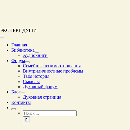
Перейти
к
контенту
ЭКСПЕРТ ДУШИ
Переключение
навигации
Главная
Библиотека
Аудиокниги
Форум
Семейные взаимоотношения
Внутриличностные проблемы
Твоя история
Смыслы
Духовный форум
Блог
Духовная страница
Контакты
Результат
поиска: