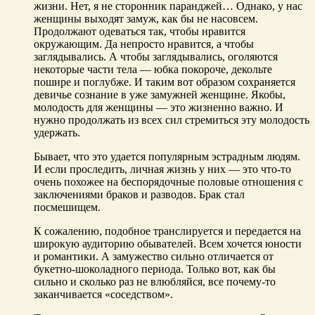
жизни. Нет, я не сторонник паранджей… Однако, у нас
женщины выходят замуж, как бы не насовсем.
Продолжают одеваться так, чтобы нравится
окружающим. Да непросто нравится, а чтобы
заглядывались. А чтобы заглядывались, оголяются
некоторые части тела — юбка покороче, декольте
пошире и поглубже. И таким вот образом сохраняется
девичье сознание в уже замужней женщине. Якобы,
молодость для женщины — это жизненно важно. И
нужно продолжать из всех сил стремиться эту молодость
удержать.
Бывает, что это удается популярным эстрадным людям.
И если проследить, личная жизнь у них — это что-то
очень похожее на беспорядочные половые отношения с
заключениями браков и разводов. Брак стал
посмешищем.
К сожалению, подобное транслируется и передается на
широкую аудиторию обывателей. Всем хочется юности
и романтики. А замужество сильно отличается от
букетно-шоколадного периода. Только вот, как бы
сильно и сколько раз не влюбляйся, все почему-то
заканчивается «соседством».