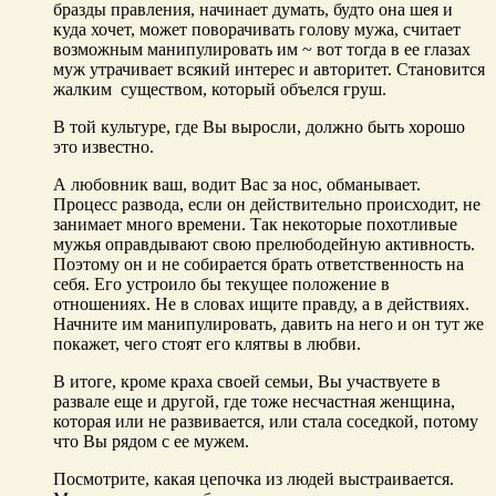
бразды правления, начинает думать, будто она шея и
куда хочет, может поворачивать голову мужа, считает
возможным манипулировать им ~ вот тогда в ее глазах
муж утрачивает всякий интерес и авторитет. Становится
жалким существом, который объелся груш.
В той культуре, где Вы выросли, должно быть хорошо
это известно.
А любовник ваш, водит Вас за нос, обманывает.
Процесс развода, если он действительно происходит, не
занимает много времени. Так некоторые похотливые
мужья оправдывают свою прелюбодейную активность.
Поэтому он и не собирается брать ответственность на
себя. Его устроило бы текущее положение в
отношениях. Не в словах ищите правду, а в действиях.
Начните им манипулировать, давить на него и он тут же
покажет, чего стоят его клятвы в любви.
В итоге, кроме краха своей семьи, Вы участвуете в
развале еще и другой, где тоже несчастная женщина,
которая или не развивается, или стала соседкой, потому
что Вы рядом с ее мужем.
Посмотрите, какая цепочка из людей выстраивается.