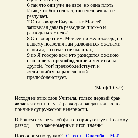
6 так что они уже не двое, но одна плоть.
Итак, что Бог сочетал, того человек да не
разлучает.
7 Они говорят Ему: как же Моисей
заповедал давать разводное письмо и
разводиться с нею?
8 Он говорит им: Моисей по жестокосердию
вашему позволил вам разводиться с женами
вашими, а сначала не было так;
9 но Я говорю вам: кто разведется с женою
своею
не за прелюбодеяние
и женится на
другой, [тот] прелюбодействует; и
женившийся на разведенной
прелюбодействует.
(Матф.19:3-9)
Исходя из этих слов Учителя, только первый брак
является истинным. И развод оправдан только по
причине супружеской неверности.
В Вашем случае такой фактор присутствует. Поэтому,
развод — это закономерный итог измены.
Поговорим по душам? |
Сказать "
Спасибо
"
|
Мой