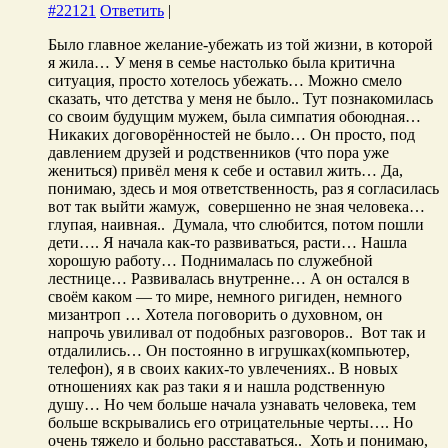
#22121
Ответить
|
Было главное желание-убежать из той жизни, в которой
я жила… У меня в семье настолько была критична
ситуация, просто хотелось убежать… Можно смело
сказать, что детства у меня не было.. Тут познакомилась
со своим будущим мужем, была симпатия обоюдная…
Никаких договорённостей не было… Он просто, под
давлением друзей и родственников (что пора уже
жениться) привёл меня к себе и оставил жить… Да,
понимаю, здесь и моя ответственность, раз я согласилась
вот так выйти жамуж, совершенно не зная человека…
глупая, наивная.. Думала, что слюбится, потом пошли
дети…. Я начала как-то развиваться, расти… Нашла
хорошую работу… Поднималась по служебной
лестнице… Развивалась внутренне… А он остался в
своём каком — то мире, немного ригиден, немного
мизантроп … Хотела поговорить о духовном, он
напрочь увиливал от подобных разговоров.. Вот так и
отдалились… Он постоянно в игрушках(компьютер,
телефон), я в своих каких-то увлечениях.. В новых
отношениях как раз таки я и нашла родственную
душу… Но чем больше начала узнавать человека, тем
больше вскрывались его отрицательные черты…. Но
очень тяжело и больно расставаться.. Хоть и понимаю,