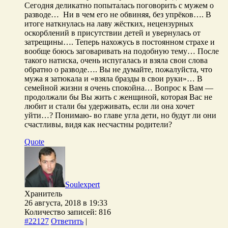
Сегодня деликатно попыталась поговорить с мужем о
разводе… Ни в чем его не обвиняя, без упрёков…. В
итоге наткнулась на лаву жёстких, нецензурных
оскорблений в присутствии детей и увернулась от
затрещины…. Теперь нахожусь в постоянном страхе и
вообще боюсь заговаривать на подобную тему… После
такого натиска, очень испугалась и взяла свои слова
обратно о разводе…. Вы не думайте, пожалуйста, что
мужа я затюкала и «взяла бразды в свои руки»… В
семейной жизни я очень спокойна… Вопрос к Вам —
продолжали бы Вы жить с женщиной, которая Вас не
любит и стали бы удерживать, если ли она хочет
уйти…? Понимаю- во главе угла дети, но будут ли они
счастливы, видя как несчастны родители?
Quote
Soulexpert
Хранитель
26 августа, 2018 в 19:33
Количество записей: 816
#22127
Ответить
|