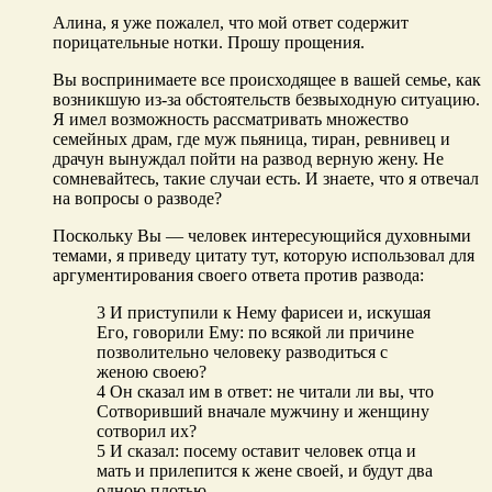
Алина, я уже пожалел, что мой ответ содержит
порицательные нотки. Прошу прощения.
Вы воспринимаете все происходящее в вашей семье, как
возникшую из-за обстоятельств безвыходную ситуацию.
Я имел возможность рассматривать множество
семейных драм, где муж пьяница, тиран, ревнивец и
драчун вынуждал пойти на развод верную жену. Не
сомневайтесь, такие случаи есть. И знаете, что я отвечал
на вопросы о разводе?
Поскольку Вы — человек интересующийся духовными
темами, я приведу цитату тут, которую использовал для
аргументирования своего ответа против развода:
3 И приступили к Нему фарисеи и, искушая
Его, говорили Ему: по всякой ли причине
позволительно человеку разводиться с
женою своею?
4 Он сказал им в ответ: не читали ли вы, что
Сотворивший вначале мужчину и женщину
сотворил их?
5 И сказал: посему оставит человек отца и
мать и прилепится к жене своей, и будут два
одною плотью,