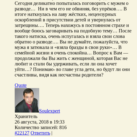
Сегодня деликатно попыталась поговорить с мужем о
разводе… Ни в чем его не обвиняя, без упрёков…. В
итоге наткнулась на лаву жёстких, нецензурных
оскорблений в присутствии детей и увернулась от
затрещины…. Теперь нахожусь в постоянном страхе и
вообще боюсь заговаривать на подобную тему… После
такого натиска, очень испугалась и взяла свои слова
обратно о разводе…. Вы не думайте, пожалуйста, что
мужа я затюкала и «взяла бразды в свои руки»… В
семейной жизни я очень спокойна… Вопрос к Вам —
продолжали бы Вы жить с женщиной, которая Вас не
любит и стали бы удерживать, если ли она хочет
уйти…? Понимаю- во главе угла дети, но будут ли они
счастливы, видя как несчастны родители?
Quote
Soulexpert
Хранитель
26 августа, 2018 в 19:33
Количество записей: 816
#22127
Ответить
|