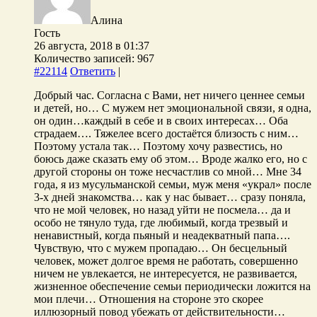
Алина
Гость
26 августа, 2018 в 01:37
Количество записей: 967
#22114
Ответить
|
Добрый час. Согласна с Вами, нет ничего ценнее семьи
и детей, но… С мужем нет эмоциональной связи, я одна,
он один…каждый в себе и в своих интересах… Оба
страдаем…. Тяжелее всего достаётся близость с ним…
Поэтому устала так… Поэтому хочу развестись, но
боюсь даже сказать ему об этом… Вроде жалко его, но с
другой стороны он тоже несчастлив со мной… Мне 34
года, я из мусульманской семьи, муж меня «украл» после
3-х дней знакомства… как у нас бывает… сразу поняла,
что не мой человек, но назад уйти не посмела… да и
особо не тянуло туда, где любимый, когда трезвый и
ненавистный, когда пьяный и неадекватный папа….
Чувствую, что с мужем пропадаю… Он бесцельный
человек, может долгое время не работать, совершенно
ничем не увлекается, не интересуется, не развивается,
жизненное обеспечение семьи периодически ложится на
мои плечи… Отношения на стороне это скорее
иллюзорный повод убежать от действительности…