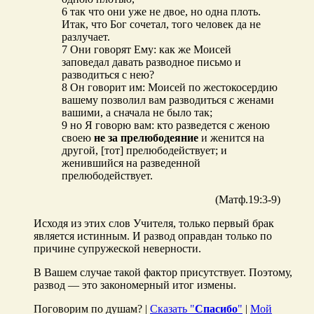
6 так что они уже не двое, но одна плоть.
Итак, что Бог сочетал, того человек да не
разлучает.
7 Они говорят Ему: как же Моисей
заповедал давать разводное письмо и
разводиться с нею?
8 Он говорит им: Моисей по жестокосердию
вашему позволил вам разводиться с женами
вашими, а сначала не было так;
9 но Я говорю вам: кто разведется с женою
своею
не за прелюбодеяние
и женится на
другой, [тот] прелюбодействует; и
женившийся на разведенной
прелюбодействует.
(Матф.19:3-9)
Исходя из этих слов Учителя, только первый брак
является истинным. И развод оправдан только по
причине супружеской неверности.
В Вашем случае такой фактор присутствует. Поэтому,
развод — это закономерный итог измены.
Поговорим по душам? |
Сказать "
Спасибо
"
|
Мой