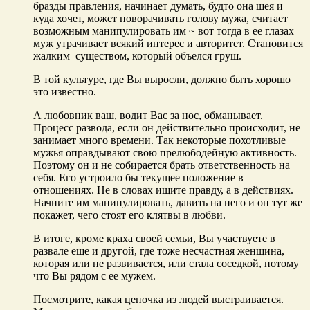
бразды правления, начинает думать, будто она шея и
куда хочет, может поворачивать голову мужа, считает
возможным манипулировать им ~ вот тогда в ее глазах
муж утрачивает всякий интерес и авторитет. Становится
жалким существом, который объелся груш.
В той культуре, где Вы выросли, должно быть хорошо
это известно.
А любовник ваш, водит Вас за нос, обманывает.
Процесс развода, если он действительно происходит, не
занимает много времени. Так некоторые похотливые
мужья оправдывают свою прелюбодейную активность.
Поэтому он и не собирается брать ответственность на
себя. Его устроило бы текущее положение в
отношениях. Не в словах ищите правду, а в действиях.
Начните им манипулировать, давить на него и он тут же
покажет, чего стоят его клятвы в любви.
В итоге, кроме краха своей семьи, Вы участвуете в
развале еще и другой, где тоже несчастная женщина,
которая или не развивается, или стала соседкой, потому
что Вы рядом с ее мужем.
Посмотрите, какая цепочка из людей выстраивается.