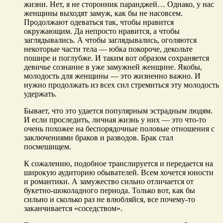
жизни. Нет, я не сторонник паранджей… Однако, у нас
женщины выходят замуж, как бы не насовсем.
Продолжают одеваться так, чтобы нравится
окружающим. Да непросто нравится, а чтобы
заглядывались. А чтобы заглядывались, оголяются
некоторые части тела — юбка покороче, декольте
пошире и поглубже. И таким вот образом сохраняется
девичье сознание в уже замужней женщине. Якобы,
молодость для женщины — это жизненно важно. И
нужно продолжать из всех сил стремиться эту молодость
удержать.
Бывает, что это удается популярным эстрадным людям.
И если проследить, личная жизнь у них — это что-то
очень похожее на беспорядочные половые отношения с
заключениями браков и разводов. Брак стал
посмешищем.
К сожалению, подобное транслируется и передается на
широкую аудиторию обывателей. Всем хочется юности
и романтики. А замужество сильно отличается от
букетно-шоколадного периода. Только вот, как бы
сильно и сколько раз не влюбляйся, все почему-то
заканчивается «соседством».