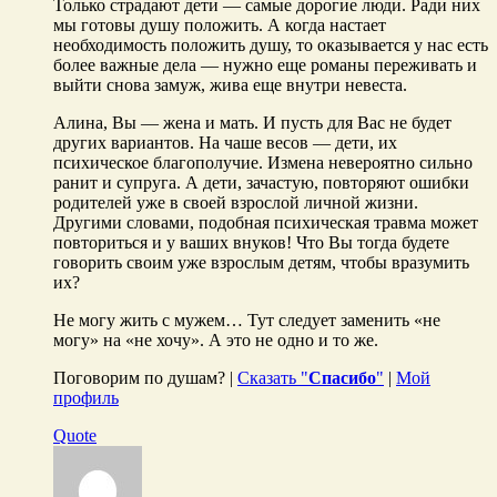
Только страдают дети — самые дорогие люди. Ради них
мы готовы душу положить. А когда настает
необходимость положить душу, то оказывается у нас есть
более важные дела — нужно еще романы переживать и
выйти снова замуж, жива еще внутри невеста.
Алина, Вы — жена и мать. И пусть для Вас не будет
других вариантов. На чаше весов — дети, их
психическое благополучие. Измена невероятно сильно
ранит и супруга. А дети, зачастую, повторяют ошибки
родителей уже в своей взрослой личной жизни.
Другими словами, подобная психическая травма может
повториться и у ваших внуков! Что Вы тогда будете
говорить своим уже взрослым детям, чтобы вразумить
их?
Не могу жить с мужем… Тут следует заменить «не
могу» на «не хочу». А это не одно и то же.
Поговорим по душам? |
Сказать "
Спасибо
"
|
Мой
профиль
Quote