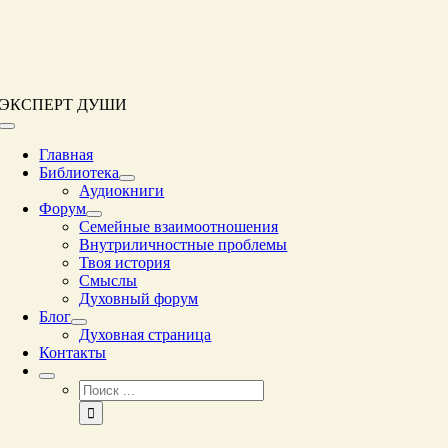
Перейти
к
контенту
ЭКСПЕРТ ДУШИ
Переключение
навигации
Главная
Библиотека
Аудиокниги
Форум
Семейные взаимоотношения
Внутриличностные проблемы
Твоя история
Смыслы
Духовный форум
Блог
Духовная страница
Контакты
Результат
поиска: