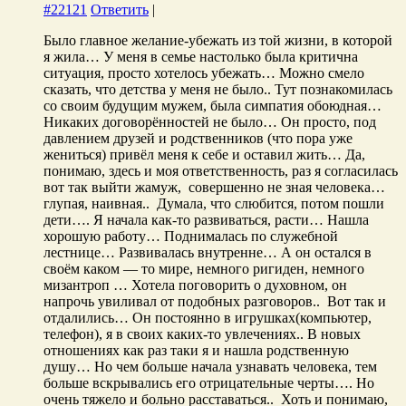
#22121
Ответить
|
Было главное желание-убежать из той жизни, в которой
я жила… У меня в семье настолько была критична
ситуация, просто хотелось убежать… Можно смело
сказать, что детства у меня не было.. Тут познакомилась
со своим будущим мужем, была симпатия обоюдная…
Никаких договорённостей не было… Он просто, под
давлением друзей и родственников (что пора уже
жениться) привёл меня к себе и оставил жить… Да,
понимаю, здесь и моя ответственность, раз я согласилась
вот так выйти жамуж, совершенно не зная человека…
глупая, наивная.. Думала, что слюбится, потом пошли
дети…. Я начала как-то развиваться, расти… Нашла
хорошую работу… Поднималась по служебной
лестнице… Развивалась внутренне… А он остался в
своём каком — то мире, немного ригиден, немного
мизантроп … Хотела поговорить о духовном, он
напрочь увиливал от подобных разговоров.. Вот так и
отдалились… Он постоянно в игрушках(компьютер,
телефон), я в своих каких-то увлечениях.. В новых
отношениях как раз таки я и нашла родственную
душу… Но чем больше начала узнавать человека, тем
больше вскрывались его отрицательные черты…. Но
очень тяжело и больно расставаться.. Хоть и понимаю,