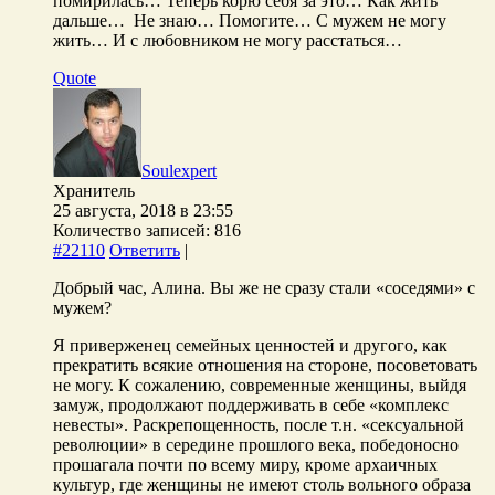
помирилась… Теперь корю себя за это… Как жить
дальше… Не знаю… Помогите… С мужем не могу
жить… И с любовником не могу расстаться…
Quote
Soulexpert
Хранитель
25 августа, 2018 в 23:55
Количество записей: 816
#22110
Ответить
|
Добрый час, Алина. Вы же не сразу стали «соседями» с
мужем?
Я приверженец семейных ценностей и другого, как
прекратить всякие отношения на стороне, посоветовать
не могу. К сожалению, современные женщины, выйдя
замуж, продолжают поддерживать в себе «комплекс
невесты». Раскрепощенность, после т.н. «сексуальной
революции» в середине прошлого века, победоносно
прошагала почти по всему миру, кроме архаичных
культур, где женщины не имеют столь вольного образа