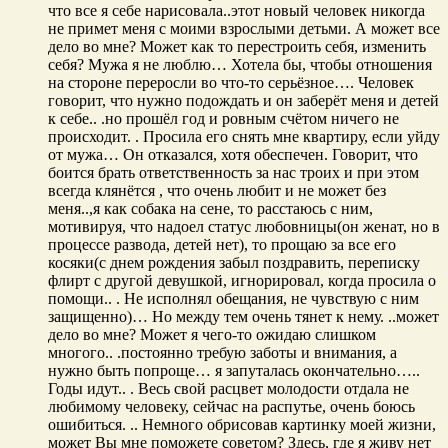
что все я себе нарисовала..этот новый человек никогда
не примет меня с моими взрослыми детьми. А может все
дело во мне? Может как то перестроить себя, изменить
себя? Мужа я не люблю… Хотела бы, чтобы отношения
на стороне переросли во что-то серьёзное…. Человек
говорит, что нужно подождать и он заберёт меня и детей
к себе.. .но прошёл год и ровным счётом ничего не
происходит. . Просила его снять мне квартиру, если уйду
от мужа… Он отказался, хотя обеспечен. Говорит, что
боится брать ответственность за нас троих и при этом
всегда клянётся , что очень любит и не может без
меня..,я как собака на сене, то расстаюсь с ним,
мотивируя, что надоел статус любовницы(он женат, но в
процессе развода, детей нет), то прощаю за все его
косяки(с днем рождения забыл поздравить, переписку
флирт с другой девушкой, игнорировал, когда просила о
помощи.. . Не исполнял обещания, не чувствую с ним
защищенно)… Но между тем очень тянет к нему. ..может
дело во мне? Может я чего-то ожидаю слишком
многого.. .постоянно требую заботы и внимания, а
нужно быть попроще… я запуталась окончательно…..
Годы идут.. . Весь свой расцвет молодости отдала не
любимому человеку, сейчас на распутье, очень боюсь
ошибиться. .. Немного обрисовав картинку моей жизни,
может Вы мне поможете советом? Здесь, где я живу нет