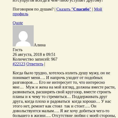
из супругов всегда в чем~либо уступает другому?
Поговорим по душам? |
Сказать "
Спасибо
"
|
Мой
профиль
Quote
Алина
Гость
26 августа, 2018 в 09:51
Количество записей: 967
#22123
Ответить
|
Когда было трудно, хотелось излить душу мужу, он не
понимает меня…. И напрочь уходит от подобных
разговоров…. Его не интересует то, что интересно
мне… Муж и жена на мой взгляд, должны вместе расти,
развиваться, расширять свой кругозор, вместе строить
планы и к чему то стремиться… Поддерживать друг
друга, когда плохо и радоваться когда хорошо… У нас
этого нет, ремонт как стоял так и стоит…. Он
довольствунтся малым…. Я же хочу добиться чего-то
большего в жизни…. Отсутствие любви с моей стороны,