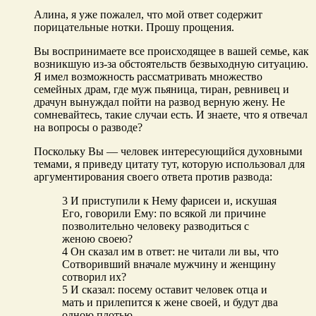
Алина, я уже пожалел, что мой ответ содержит
порицательные нотки. Прошу прощения.
Вы воспринимаете все происходящее в вашей семье, как
возникшую из-за обстоятельств безвыходную ситуацию.
Я имел возможность рассматривать множество
семейных драм, где муж пьяница, тиран, ревнивец и
драчун вынуждал пойти на развод верную жену. Не
сомневайтесь, такие случаи есть. И знаете, что я отвечал
на вопросы о разводе?
Поскольку Вы — человек интересующийся духовными
темами, я приведу цитату тут, которую использовал для
аргументирования своего ответа против развода:
3 И приступили к Нему фарисеи и, искушая
Его, говорили Ему: по всякой ли причине
позволительно человеку разводиться с
женою своею?
4 Он сказал им в ответ: не читали ли вы, что
Сотворивший вначале мужчину и женщину
сотворил их?
5 И сказал: посему оставит человек отца и
мать и прилепится к жене своей, и будут два
одною плотью,