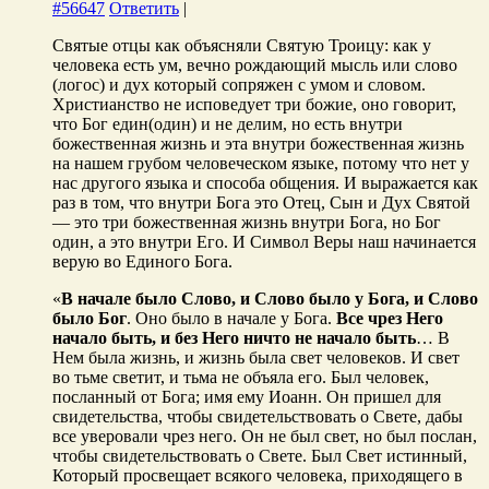
#56647
Ответить
|
Святые отцы как объясняли Святую Троицу: как у
человека есть ум, вечно рождающий мысль или слово
(логос) и дух который сопряжен с умом и словом.
Христианство не исповедует три божие, оно говорит,
что Бог един(один) и не делим, но есть внутри
божественная жизнь и эта внутри божественная жизнь
на нашем грубом человеческом языке, потому что нет у
нас другого языка и способа общения. И выражается как
раз в том, что внутри Бога это Отец, Сын и Дух Святой
— это три божественная жизнь внутри Бога, но Бог
один, а это внутри Его. И Символ Веры наш начинается
верую во Единого Бога.
«
В начале было Слово, и Слово было у Бога, и Слово
было Бог
. Оно было в начале у Бога.
Все чрез Него
начало быть, и без Него ничто не начало быть
… В
Нем была жизнь, и жизнь была свет человеков. И свет
во тьме светит, и тьма не объяла его. Был человек,
посланный от Бога; имя ему Иоанн. Он пришел для
свидетельства, чтобы свидетельствовать о Свете, дабы
все уверовали чрез него. Он не был свет, но был послан,
чтобы свидетельствовать о Свете. Был Свет истинный,
Который просвещает всякого человека, приходящего в