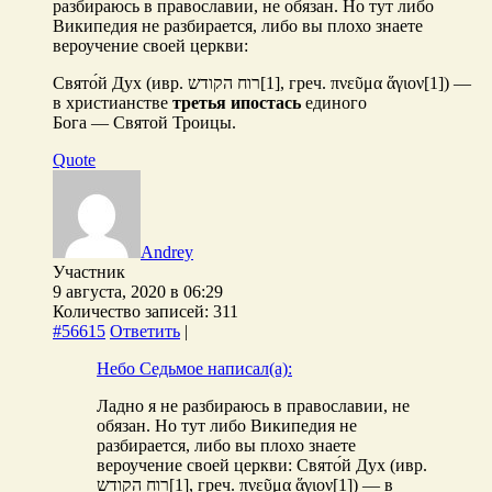
разбираюсь в православии, не обязан. Но тут либо
Википедия не разбирается, либо вы плохо знаете
вероучение своей церкви:
Свято́й Дух (ивр. ‏רוח הקודש‏‎[1], греч. πνεῦμα ἅγιον[1]) —
в христианстве
третья ипостась
единого
Бога — Святой Троицы.
Quote
Andrey
Участник
9 августа, 2020 в 06:29
Количество записей: 311
#56615
Ответить
|
Небо Седьмое написал(а):
Ладно я не разбираюсь в православии, не
обязан. Но тут либо Википедия не
разбирается, либо вы плохо знаете
вероучение своей церкви: Свято́й Дух (ивр.
‏רוח הקודש‏‎[1], греч. πνεῦμα ἅγιον[1]) — в