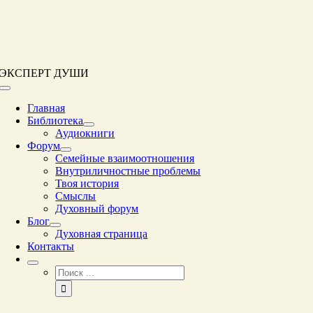
Перейти
к
контенту
ЭКСПЕРТ ДУШИ
Переключение
навигации
Главная
Библиотека
Аудиокниги
Форум
Семейные взаимоотношения
Внутриличностные проблемы
Твоя история
Смыслы
Духовный форум
Блог
Духовная страница
Контакты
Результат
поиска: