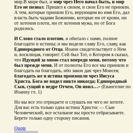
мир.В мире был, и
мир чрез Него начал быть, и мир
Его не познал
. Пришел к своим, и свои Его не приняли.
А тем, которые приняли Его, верующим во имя Его, дал
власть быть чадами Божиими, которые ни от крови, ни
от хотения плоти, ни от хотения мужа, но от Бога
родились.
И Слово стало плотию
, и обитало с нами, полное
благодати и истины; и мы видели славу Его, славу, как
Единородного от Отца
. Иоанн свидетельствует о Нем
и, восклицая, говорит: Сей был Тот, о Котором я сказал,
что
Идущий за мною стал впереди меня, потому что
был прежде меня.
И от полноты Его все мы приняли и
благодать на благодать, ибо закон дан чрез Моисея;
благодать же и истина произошли чрез Иисуса
Христа. Бога не видел никто никогда; Единородный
Сын, сущий в недре Отчем, Он явил…
» (Евангелие по
Иоанну гл. 1)
Но вы все это отрицаете и слушать ни чего не хотите.
Для вас есть только одна истина Христос — Сын
Человеческий, все остальное вы просто отбрасываете.
Берете только одну сторону писания.
Quote