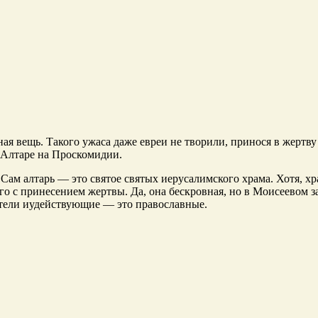
я вещь. Такого ужаса даже евреи не творили, принося в жертву 
в Алтаре на Проскомидии.
? Сам алтарь — это святое святых иерусалимского храма. Хотя, х
го с принесением жертвы. Да, она бескровная, но в Моисеевом 
атели иудействующие — это православные.