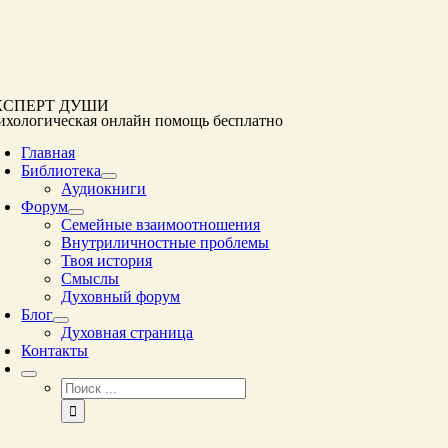
Перейти
к
контенту
КСПЕРТ ДУШИ
ихологическая онлайн помощь
бесплатно
Главная
Библиотека
Аудиокниги
Форум
Семейные взаимоотношения
Внутриличностные проблемы
Твоя история
Смыслы
Духовный форум
Блог
Духовная страница
Контакты
Результат
поиска: