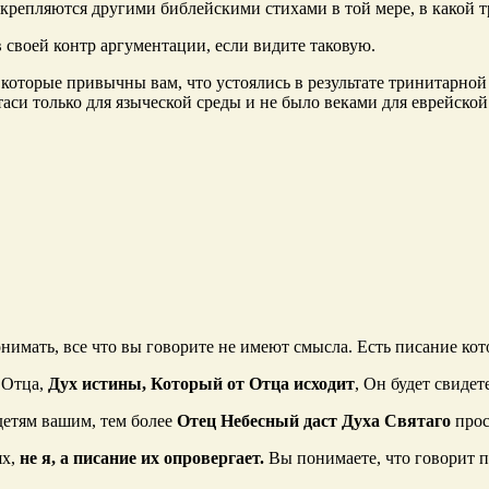
дкрепляются другими библейскими стихами в той мере, в какой т
 своей контр аргументации, если видите таковую.
которые привычны вам, что устоялись в результате тринитарной е
аси только для языческой среды и не было веками для еврейской
понимать, все что вы говорите не имеют смысла. Есть писание кот
 Отца,
Дух истины, Который от Отца исходит
, Он будет свидет
 детям вашим, тем более
Отец Небесный даст Духа Святаго
прос
ях,
не я, а писание их опровергает.
Вы понимаете, что говорит п