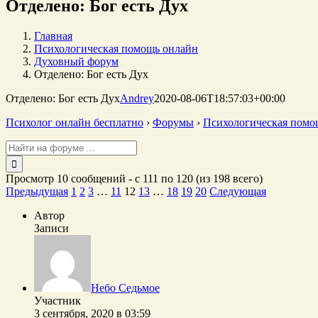
Отделено: Бог есть Дух
Главная
Психологическая помощь онлайн
Духовный форум
Отделено: Бог есть Дух
Отделено: Бог есть Дух
Andrey
2020-08-06T18:57:03+00:00
Психолог онлайн бесплатно
›
Форумы
›
Психологическая помо
Поиск:
Просмотр 10 сообщений - с 111 по 120 (из 198 всего)
Предыдущая
1
2
3
…
11
12
13
…
18
19
20
Следующая
Автор
Записи
Небо Седьмое
Участник
3 сентября, 2020 в 03:59