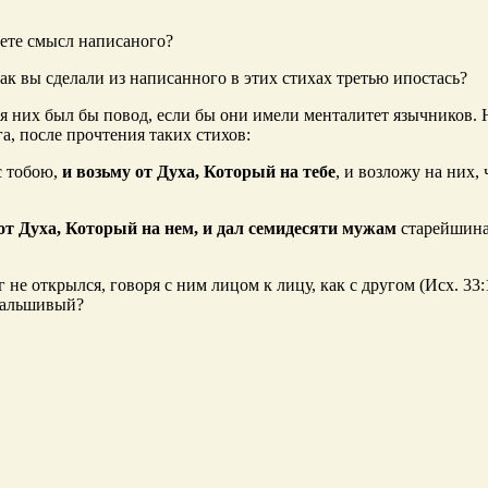
аете смысл написаного?
к вы сделали из написанного в этих стихах третью ипостась?
я них был бы повод, если бы они имели менталитет язычников. 
а, после прочтения таких стихов:
 с тобою,
и возьму от Духа, Который на тебе
, и возложу на них,
от Духа, Который на нем, и дал семидесяти мужам
старейшинам
не открылся, говоря с ним лицом к лицу, как с другом (Исх. 33:
 фальшивый?