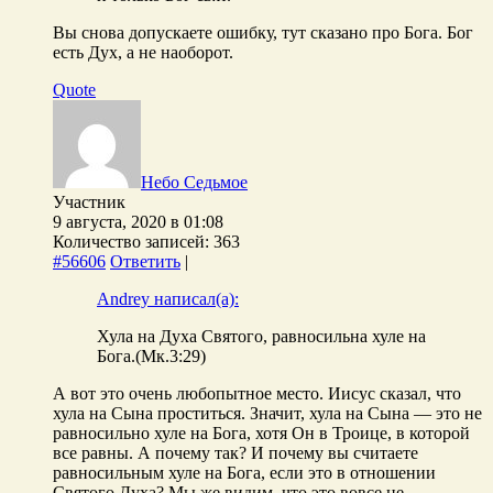
Вы снова допускаете ошибку, тут сказано про Бога. Бог
есть Дух, а не наоборот.
Quote
Небо Седьмое
Участник
9 августа, 2020 в 01:08
Количество записей: 363
#56606
Ответить
|
Andrey написал(а):
Хула на Духа Святого, равносильна хуле на
Бога.(Мк.3:29)
А вот это очень любопытное место. Иисус сказал, что
хула на Сына проститься. Значит, хула на Сына — это не
равносильно хуле на Бога, хотя Он в Троице, в которой
все равны. А почему так? И почему вы считаете
равносильным хуле на Бога, если это в отношении
Святого Духа? Мы же видим, что это вовсе не