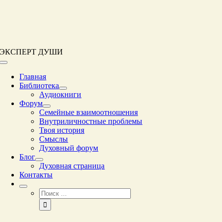
Перейти
к
контенту
ЭКСПЕРТ ДУШИ
Переключение
навигации
Главная
Библиотека
Аудиокниги
Форум
Семейные взаимоотношения
Внутриличностные проблемы
Твоя история
Смыслы
Духовный форум
Блог
Духовная страница
Контакты
Результат
поиска: