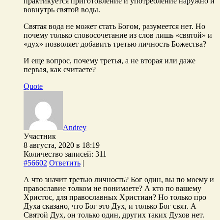
практикуется приготовление и употребление наружно и
вовнутрь святой воды.
Святая вода не может стать Богом, разумеется нет. Но
почему только словосочетание из слов лишь «святой» и
«дух» позволяет добавить третью личность Божества?
И еще вопрос, почему третья, а не вторая или даже
первая, как считаете?
Quote
Andrey
Участник
8 августа, 2020 в 18:19
Количество записей: 311
#56602
Ответить
|
А что значит третью личность? Бог один, вы по моему и
православие толком не понимаете? А кто по вашему
Христос, для православных Христиан? Но только про
Духа сказано, что Бог это Дух, и только Бог свят. А
Святой Дух, он только один, других таких Духов нет.