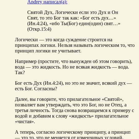
Andrey написал(а):
Святой Дух, Логически если это Дух и Он
Свят, то это Бог так как: «Бог есть дух…»
(Ин.4:24), «ибо Ты(Бог) един(один) свят…»
(Откр.15:4)
Логически — это когда суждение строится на
принципах логики. Нельзя называть логическим то, что
принцип логики не учитывает.
Например (простите, что вынужден об этом говорить),
вода — это жидкость. Но не всякая жидкость — вода.
Так?
Бог есть Дух (Ин.4:24), но это не значит, всякий дух —
есть Бог. Согласны?
Далее, вы говорите, что прилагательное «Святой»,
позваляет вам утверждать, что это Бог, но не Отец, а
третья личность. Тогда снова возвращаемся к примеру с
водой и добавим к слову «жидкость» прилагательное
«чистая».
А теперь, согласно логическому принципу, а принцип
— это то, что не меняется от изменчивых условий,