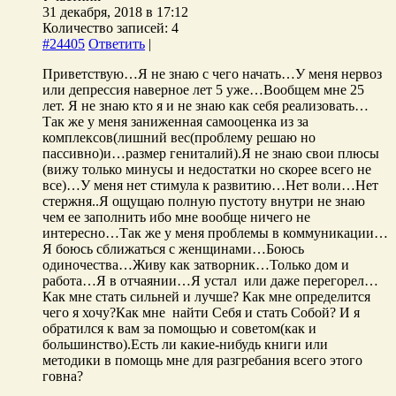
31 декабря, 2018 в 17:12
Количество записей: 4
#24405
Ответить
|
Приветствую…Я не знаю с чего начать…У меня нервоз
или депрессия наверное лет 5 уже…Вообщем мне 25
лет. Я не знаю кто я и не знаю как себя реализовать…
Так же у меня заниженная самооценка из за
комплексов(лишний вес(проблему решаю но
пассивно)и…размер гениталий).Я не знаю свои плюсы
(вижу только минусы и недостатки но скорее всего не
все)…У меня нет стимула к развитию…Нет воли…Нет
стержня..Я ощущаю полную пустоту внутри не знаю
чем ее заполнить ибо мне вообще ничего не
интересно…Так же у меня проблемы в коммуникации…
Я боюсь сближаться с женщинами…Боюсь
одиночества…Живу как затворник…Только дом и
работа…Я в отчаянии…Я устал или даже перегорел…
Как мне стать сильней и лучше? Как мне определится
чего я хочу?Как мне найти Себя и стать Собой? И я
обратился к вам за помощью и советом(как и
большинство).Есть ли какие-нибудь книги или
методики в помощь мне для разгребания всего этого
говна?