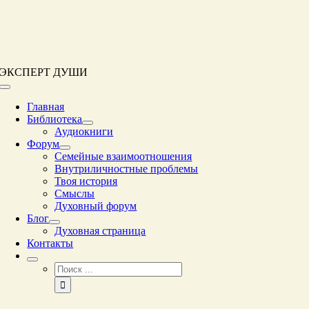
Перейти
к
контенту
ЭКСПЕРТ ДУШИ
Переключение
навигации
Главная
Библиотека
Аудиокниги
Форум
Семейные взаимоотношения
Внутриличностные проблемы
Твоя история
Смыслы
Духовный форум
Блог
Духовная страница
Контакты
Результат
поиска: