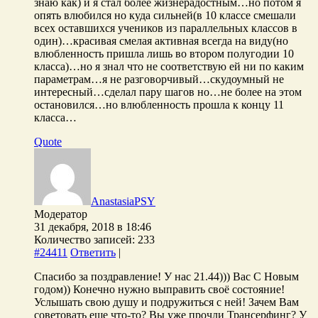
знаю как) и я стал более жизнерадостным…но потом я
опять влюбился но куда сильней(в 10 классе смешали
всех оставшихся учеников из параллельных классов в
один)…красивая смелая активная всегда на виду(но
влюбленность пришла лишь во втором полугодии 10
класса)…но я знал что не соответствую ей ни по каким
параметрам…я не разговорчивый…скудоумный не
интересный…сделал пару шагов но…не более на этом
остановился…но влюбленность прошла к концу 11
класса…
Quote
AnastasiaPSY
Модератор
31 декабря, 2018 в 18:46
Количество записей: 233
#24411
Ответить
|
Спасибо за поздравление! У нас 21.44))) Вас С Новым
годом)) Конечно нужно выправить своё состояние!
Услышать свою душу и подружиться с ней! Зачем Вам
советовать еще что-то? Вы уже прочли Трансерфинг? У