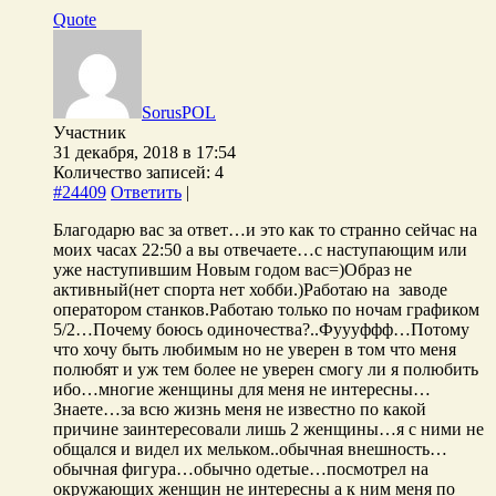
Quote
SorusPOL
Участник
31 декабря, 2018 в 17:54
Количество записей: 4
#24409
Ответить
|
Благодарю вас за ответ…и это как то странно сейчас на
моих часах 22:50 а вы отвечаете…с наступающим или
уже наступившим Новым годом вас=)Образ не
активный(нет спорта нет хобби.)Работаю на заводе
оператором станков.Работаю только по ночам графиком
5/2…Почему боюсь одиночества?..Фуууффф…Потому
что хочу быть любимым но не уверен в том что меня
полюбят и уж тем более не уверен смогу ли я полюбить
ибо…многие женщины для меня не интересны…
Знаете…за всю жизнь меня не известно по какой
причине заинтересовали лишь 2 женщины…я с ними не
общался и видел их мельком..обычная внешность…
обычная фигура…обычно одетые…посмотрел на
окружающих женщин не интересны а к ним меня по