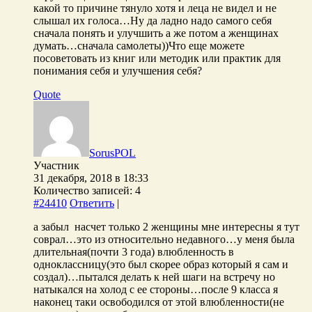
какой то причине тянуло хотя и леца не видел и не
слышал их голоса…Ну да ладно надо самого себя
сначала понять и улучшить а же потом а женщинах
думать…сначала самолеты))Что еще можете
посоветовать из книг или методик или практик для
понимания себя и улучшения себя?
Quote
SorusPOL
Участник
31 декабря, 2018 в 18:33
Количество записей: 4
#24410
Ответить
|
а забыл насчет только 2 женщины мне интересны я тут
соврал…это из относительно недавного…у меня была
длительная(почти 3 года) влюбленность в
одноклассницу(это был скорее образ который я сам и
создал)…пытался делать к ней шаги на встречу но
натыкался на холод с ее стороны…после 9 класса я
наконец таки освободился от этой влюбленности(не